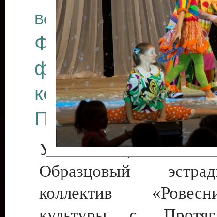
Все отчеты
Финал Республикан
фестиваля цирков
коллективов "Созв
Приднестровского 
Участники фестиваля:
Образцовый эстрадн
коллектив «Рове
культуры с. Протяга