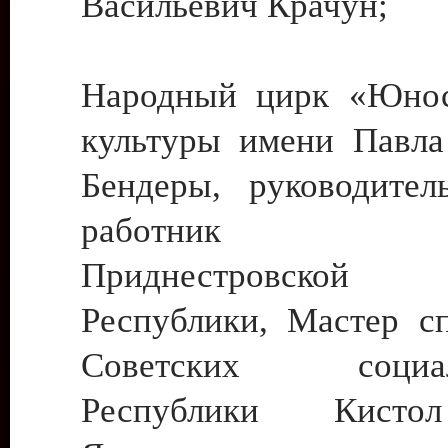
Васильевич Крачун;
Народный цирк «Юнос
культуры имени Павла 
Бендеры, руководите
работник ку
Приднестровской М
Республики, Мастер с
Советских социали
Республики Кист