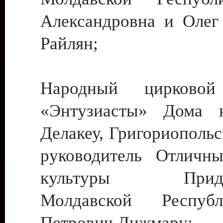
Александровна и Олег
Райлян;
Народный цирковой
«Энтузиасты» Дома к
Делакеу, Григориопольс
руководитель Отличн
культуры Придне
Молдавской Респуб
Петрович Дижмару;