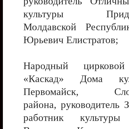
руководитель Отличн
культуры Придне
Молдавской Республи
Юрьевич Елистратов;
Народный цирковой
«Каскад» Дома ку
Первомайск, Слобо
района, руководитель 
работник культуры