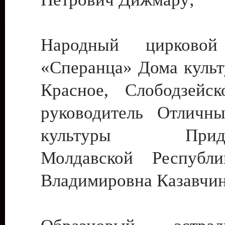
Народный цирковой
«Сперанца» Дома культ
Красное, Слободзейск
руководитель Отличн
культуры Придне
Молдавской Республ
Владимировна Казавчин