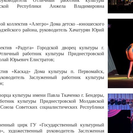
 руководитель Отличный работник культуры
вской Республики Анжела Владимировна
ой коллектив «Алегро» Дома детско –юношеского
бодзейского района, руководитель Хачатурян Юрий
ектив «Радуга» Городской дворец культуры г.
Отличный работник культуры Приднестровской
олай Юрьевич Елистратов;
ктив «Каскад» Дома культуры п. Первомайск,
руководитель Заслуженный работник культуры
н;
рца культуры имени Павла Ткаченко г. Бендеры,
ботник культуры Приднестровской Молдавской
 Союза Советских социалистических Республики
твенный цирк ГУ «Государственный культурный
», художественный руководитель Заслуженная