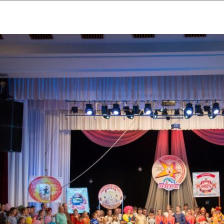
ударственный культурный ц
Дворец Республики
ктивы
Новости
Афиша
Арт-монитор
Арт-прожек
ЧЕТЫ ГКЦ "ДВОРЕЦ РЕСПУБЛИ