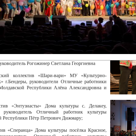
канского фестиваля
тивов "Созвездие
о цирка"
ковой коллектив «Ровесник» Дом культуры с.
 руководитель Рогожинер Светлана Георгиевна
ский коллектив «Шари-вари» МУ «Культурно-
» г.Бендеры, руководители Отличные работники
Молдавской Республики Алёна Александровна и
тив «Энтузиасты» Дома культуры с. Делакеу,
а, руководитель Отличный работник культуры
й Республики Пётр Петрович Дижмару;
ив «Сперанца» Дома культуры посёлка Красное,