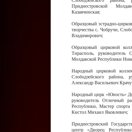
Слободзейского района,
Приднестровской Молда
Казавчинская;
Образцовый эстрадно-цирков
творчества с. Чобручи, Сло
Владимирович;
Образцовый цирковой колл
Тирасполь, руководитель 
Молдавской Республики Ник
Народный цирковой колле
Слободзейского района, 
Александр Васильевич Крачу
Народный цирк «Юность» Дво
руководитель Отличный ра
Республики, Мастер спорта
Кистол Михаил Яковлевич;
Приднестровский Государс
центр «Дворец Республики