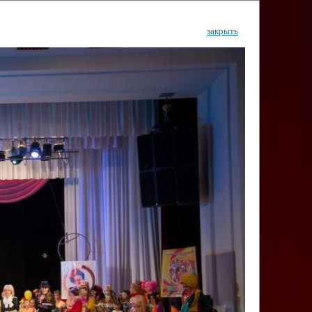
закрыть
ентр
тор
Инфо
Контакты
КИ"