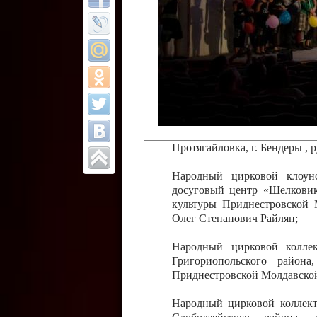
Все отчеты
Финал Республи
цирковых коллек
Приднестровског
Участники фестиваля:
Образцовый эстрадно-цир
Протягайловка, г. Бендеры ,
Народный цирковой клоун
досуговый центр «Шелковик
культуры Приднестровской 
Олег Степанович Райлян;
Народный цирковой коллек
Григориопольского район
Приднестровской Молдавско
Народный цирковой коллект