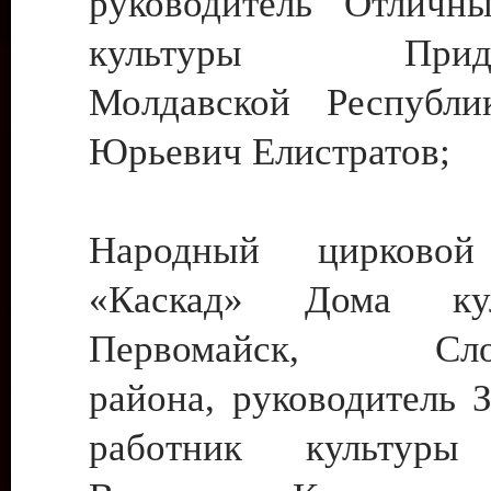
руководитель Отличн
культуры Придне
Молдавской Республи
Юрьевич Елистратов;
Народный цирковой
«Каскад» Дома ку
Первомайск, Слобо
района, руководитель 
работник культуры