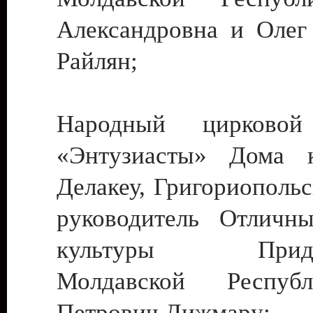
Александровна и Олег
Райлян;
Народный цирковой
«Энтузиасты» Дома к
Делакеу, Григориопольс
руководитель Отличн
культуры Придне
Молдавской Респуб
Петрович Дижмару;