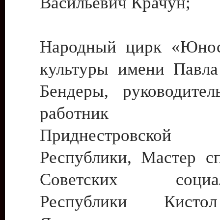
Васильевич Крачун;
Народный цирк «Юнос
культуры имени Павла 
Бендеры, руководите
работник ку
Приднестровской М
Республики, Мастер с
Советских социали
Республики Кист