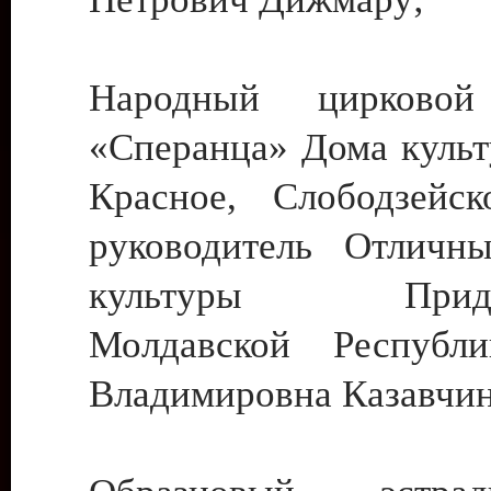
Народный цирковой
«Сперанца» Дома культ
Красное, Слободзейск
руководитель Отличн
культуры Придне
Молдавской Республ
Владимировна Казавчин