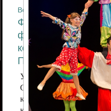
Все отчеты
Финал Республикан
фестиваля цирков
коллективов "Созв
Приднестровского 
Участники фестиваля:
Образцовый эстрадн
коллектив «Рове
культуры с. Протяга