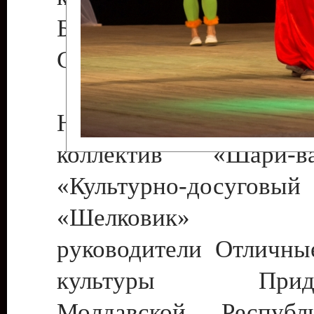
Бендеры , руководител
Светлана Георгиевна
Народный цирковой
коллектив «Шари
«Культурно-досуго
«Шелковик» г.
руководители Отличны
культуры Придне
Молдавской Респуб