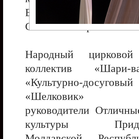
Бендеры , руководител
Светлана Георгиевна
Народный цирковой
коллектив «Шари
«Культурно-досуго
«Шелковик» г.
руководители Отличны
культуры Придне
Молдавской Респуб