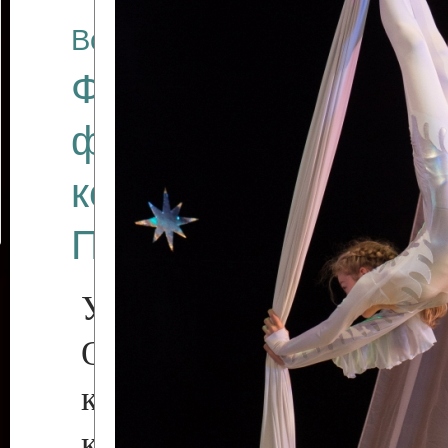
Все отчеты
Финал Республикан
фестиваля цирков
коллективов "Созв
Приднестровского 
Участники фестиваля:
Образцовый эстрадн
коллектив «Рове
культуры с. Протяга