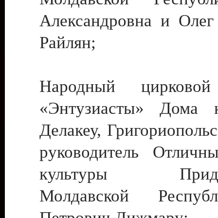
Александровна и Олег
Райлян;
Народный цирковой
«Энтузиасты» Дома к
Делакеу, Григориопольс
руководитель Отличн
культуры Придне
Молдавской Респуб
Петрович Дижмару;