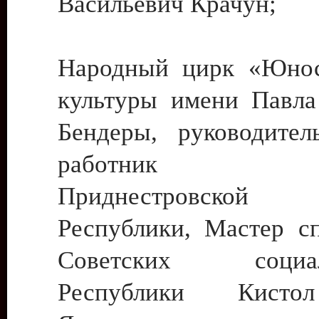
Васильевич Крачун;
Народный цирк «Юнос
культуры имени Павла 
Бендеры, руководите
работник ку
Приднестровской М
Республики, Мастер с
Советских социали
Республики Кист