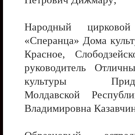
Народный цирковой
«Сперанца» Дома культ
Красное, Слободзейск
руководитель Отличн
культуры Придне
Молдавской Республ
Владимировна Казавчин