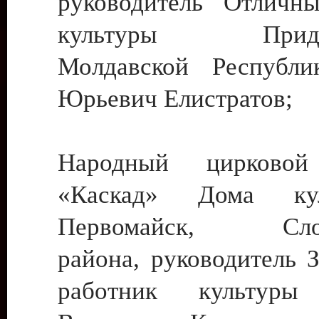
руководитель Отличн
культуры Придне
Молдавской Республи
Юрьевич Елистратов;
Народный цирковой
«Каскад» Дома ку
Первомайск, Слобо
района, руководитель 
работник культуры