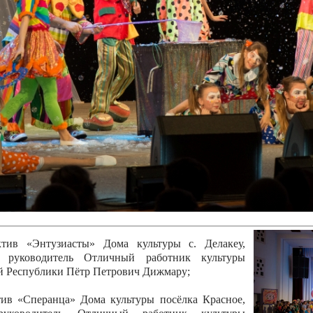
канского фестиваля
тивов "Созвездие
о цирка"
ковой коллектив «Ровесник» Дом культуры с.
 руководитель Рогожинер Светлана Георгиевна
ский коллектив «Шари-вари» МУ «Культурно-
» г.Бендеры, руководители Отличные работники
Молдавской Республики Алёна Александровна и
тив «Энтузиасты» Дома культуры с. Делакеу,
а, руководитель Отличный работник культуры
й Республики Пётр Петрович Дижмару;
ив «Сперанца» Дома культуры посёлка Красное,