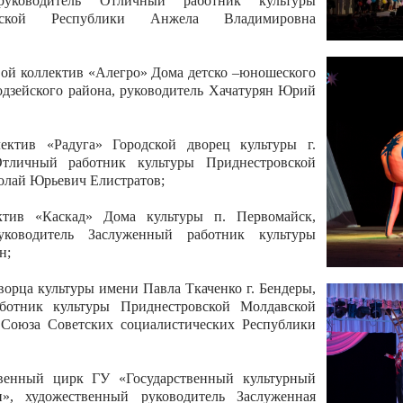
 руководитель Отличный работник культуры
вской Республики Анжела Владимировна
ой коллектив «Алегро» Дома детско –юношеского
бодзейского района, руководитель Хачатурян Юрий
ектив «Радуга» Городской дворец культуры г.
Отличный работник культуры Приднестровской
олай Юрьевич Елистратов;
ктив «Каскад» Дома культуры п. Первомайск,
руководитель Заслуженный работник культуры
н;
рца культуры имени Павла Ткаченко г. Бендеры,
ботник культуры Приднестровской Молдавской
 Союза Советских социалистических Республики
твенный цирк ГУ «Государственный культурный
», художественный руководитель Заслуженная