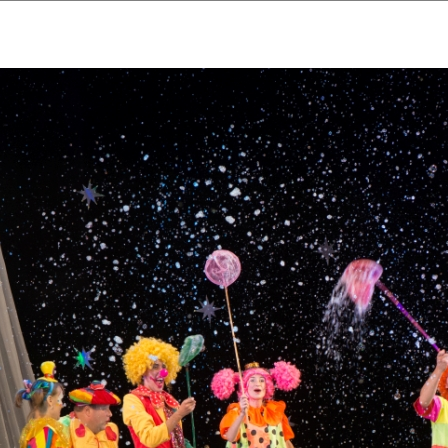
ударственный культурный ц
Дворец Республики
ктивы
Новости
Афиша
Арт-монитор
Арт-прожек
ЧЕТЫ ГКЦ "ДВОРЕЦ РЕСПУБЛИ