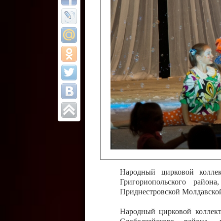
Все отчеты
Финал Республи
цирковых коллек
Приднестровског
Участники фестиваля:
Образцовый эстрадно-цир
Протягайловка, г. Бендеры ,
Народный цирковой клоун
досуговый центр «Шелковик
культуры Приднестровской 
Олег Степанович Райлян;
Народный цирковой коллек
Григориопольского район
Приднестровской Молдавско
Народный цирковой коллект