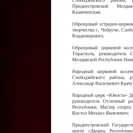
Слободзейского района,
Приднестровской Молда
Казавчинская;
Образцовый эстрадно-цирков
творчества с. Чобручи, Сло
Владимирович;
Образцовый цирковой колл
Тирасполь, руководитель 
Молдавской Республики Ник
Народный цирковой колле
Слободзейского района, 
Александр Васильевич Крачу
Народный цирк «Юность» Дво
руководитель Отличный ра
Республики, Мастер спорта
Кистол Михаил Яковлевич;
Приднестровский Государс
центр «Дворец Республики