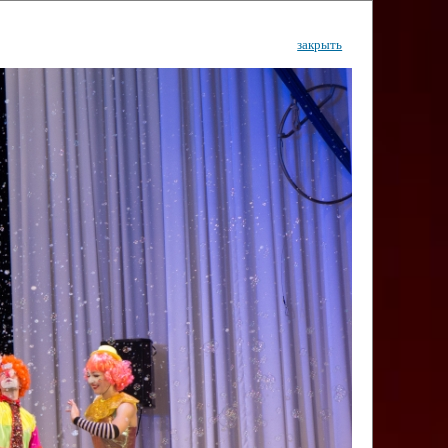
закрыть
ентр
тор
Инфо
Контакты
КИ"