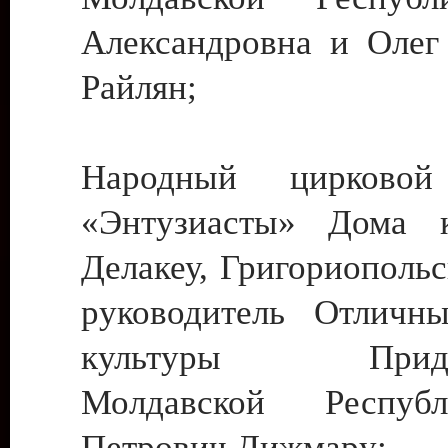
Александровна и Олег
Райлян;
Народный цирковой
«Энтузиасты» Дома к
Делакеу, Григориопольс
руководитель Отличн
культуры Придне
Молдавской Респуб
Петрович Дижмару;