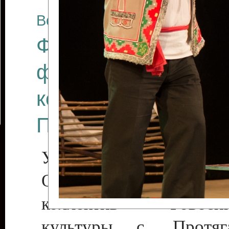
Все отчеты
Финал Республикан
фестиваля цирков
коллективов "Созв
Приднестровского 
Участники фестиваля:
Образцовый эстрадн
коллектив «Рове
культуры с. Протяга