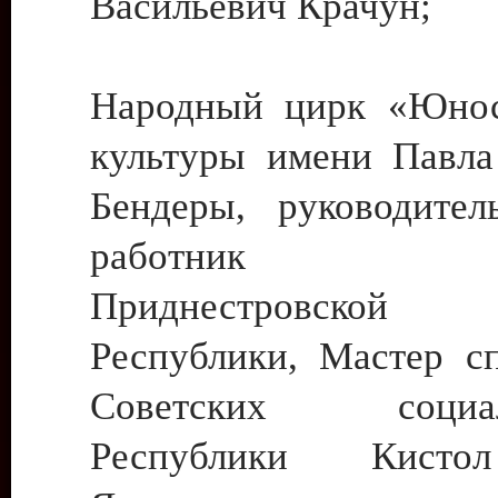
Васильевич Крачун;
Народный цирк «Юнос
культуры имени Павла 
Бендеры, руководите
работник ку
Приднестровской М
Республики, Мастер с
Советских социали
Республики Кист