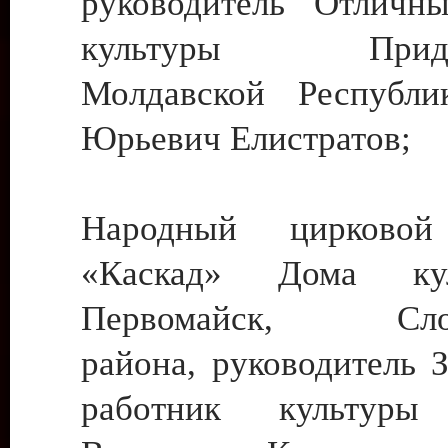
руководитель Отличн
культуры Придне
Молдавской Республи
Юрьевич Елистратов;
Народный цирковой
«Каскад» Дома ку
Первомайск, Слобо
района, руководитель 
работник культуры