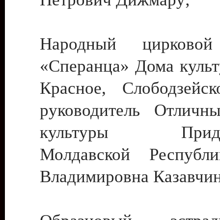
Народный цирковой
«Сперанца» Дома культ
Красное, Слободзейск
руководитель Отличн
культуры Придне
Молдавской Республ
Владимировна Казавчин