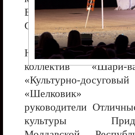
Бендеры , руководител
Светлана Георгиевна
Народный цирковой
коллектив «Шари
«Культурно-досуго
«Шелковик» г.
руководители Отличны
культуры Придне
Молдавской Респуб