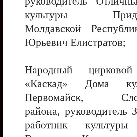
руководитель Отличн
культуры Придне
Молдавской Республи
Юрьевич Елистратов;
Народный цирковой
«Каскад» Дома ку
Первомайск, Слобо
района, руководитель 
работник культуры