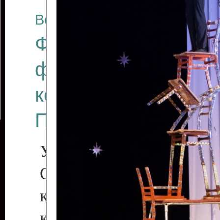
Все отчеты
Финал Республикан
фестиваля цирков
коллективов "Созв
Приднестровского 
Участники фестиваля:
Образцовый эстрадн
коллектив «Рове
культуры с. Протяга