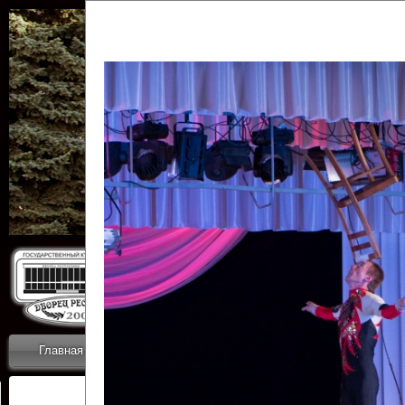
Государственн
Дворец
Главная
Приветствие
Коллективы
Новости
ОТЧЕТЫ ГКЦ 