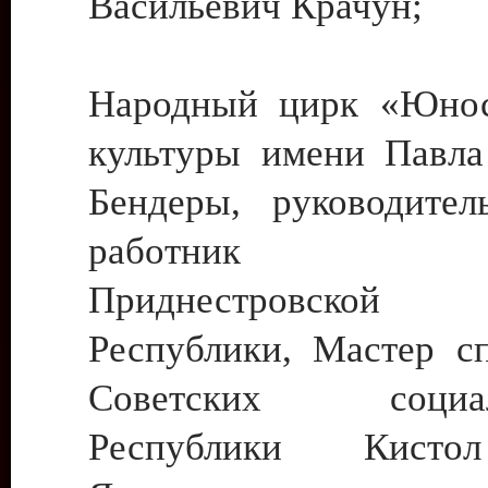
Васильевич Крачун;
Народный цирк «Юнос
культуры имени Павла 
Бендеры, руководите
работник ку
Приднестровской М
Республики, Мастер с
Советских социали
Республики Кист