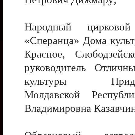
Народный цирковой
«Сперанца» Дома культ
Красное, Слободзейск
руководитель Отличн
культуры Придне
Молдавской Республ
Владимировна Казавчин