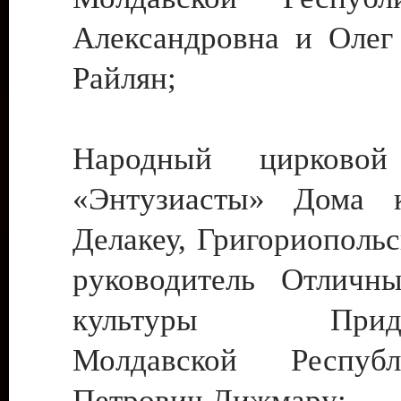
Александровна и Олег
Райлян;
Народный цирковой
«Энтузиасты» Дома к
Делакеу, Григориопольс
руководитель Отличн
культуры Придне
Молдавской Респуб
Петрович Дижмару;