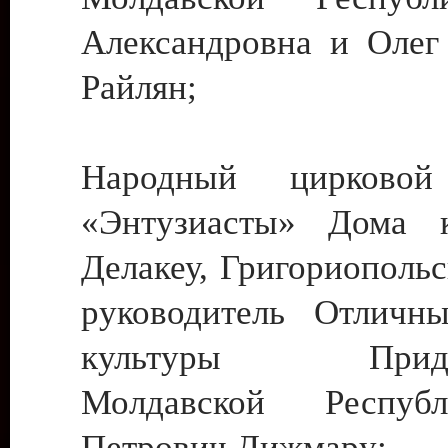
Александровна и Олег
Райлян;
Народный цирковой
«Энтузиасты» Дома к
Делакеу, Григориопольс
руководитель Отличн
культуры Придне
Молдавской Респуб
Петрович Дижмару;