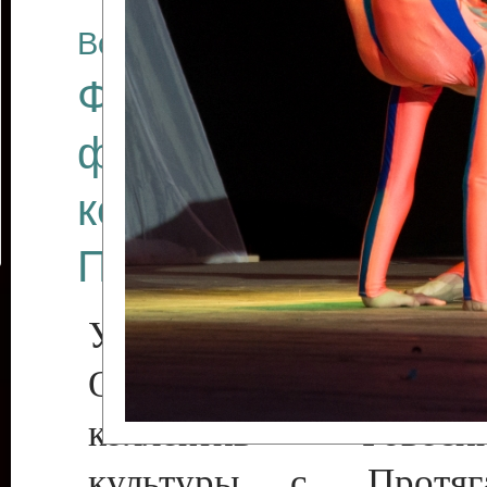
Все отчеты
Финал Республикан
фестиваля цирков
коллективов "Созв
Приднестровского 
Участники фестиваля:
Образцовый эстрадн
коллектив «Рове
культуры с. Протяга