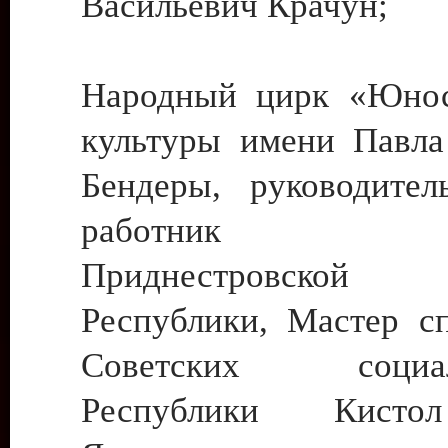
Васильевич Крачун;
Народный цирк «Юнос
культуры имени Павла 
Бендеры, руководите
работник ку
Приднестровской М
Республики, Мастер с
Советских социали
Республики Кист