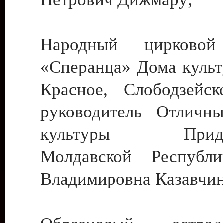
Народный цирковой
«Сперанца» Дома культ
Красное, Слободзейск
руководитель Отличн
культуры Придне
Молдавской Республ
Владимировна Казавчин