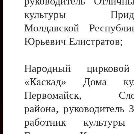
руководитель Отличн
культуры Придне
Молдавской Республи
Юрьевич Елистратов;
Народный цирковой
«Каскад» Дома ку
Первомайск, Слобо
района, руководитель 
работник культуры