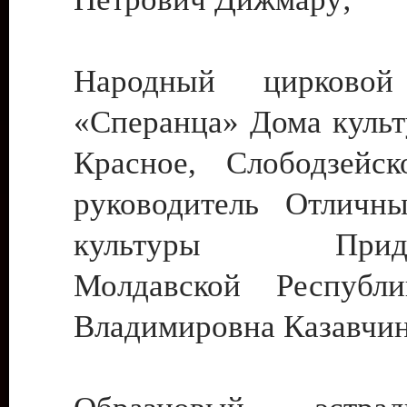
Народный цирковой
«Сперанца» Дома культ
Красное, Слободзейск
руководитель Отличн
культуры Придне
Молдавской Республ
Владимировна Казавчин