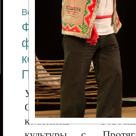
Все отчеты
Финал Республикан
фестиваля цирков
коллективов "Созв
Приднестровского 
Участники фестиваля:
Образцовый эстрадн
коллектив «Рове
культуры с. Протяга