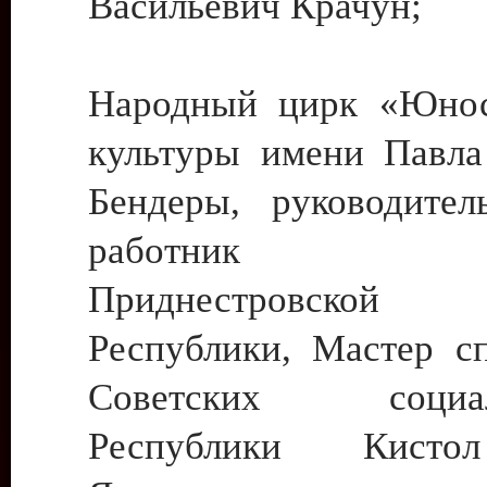
Васильевич Крачун;
Народный цирк «Юнос
культуры имени Павла 
Бендеры, руководите
работник ку
Приднестровской М
Республики, Мастер с
Советских социали
Республики Кист