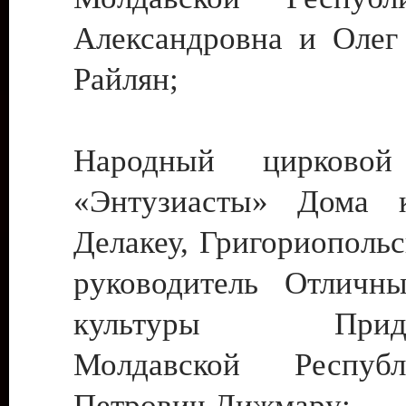
Александровна и Олег
Райлян;
Народный цирковой
«Энтузиасты» Дома к
Делакеу, Григориопольс
руководитель Отличн
культуры Придне
Молдавской Респуб
Петрович Дижмару;