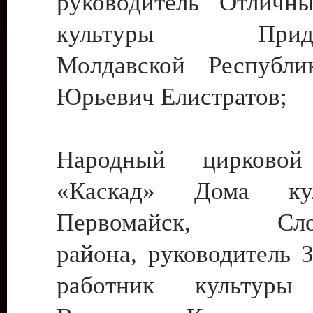
руководитель Отличн
культуры Придне
Молдавской Республи
Юрьевич Елистратов;
Народный цирковой
«Каскад» Дома ку
Первомайск, Слобо
района, руководитель 
работник культуры