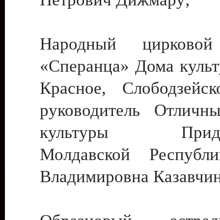
Народный цирковой
«Сперанца» Дома культ
Красное, Слободзейск
руководитель Отличн
культуры Придне
Молдавской Республ
Владимировна Казавчин