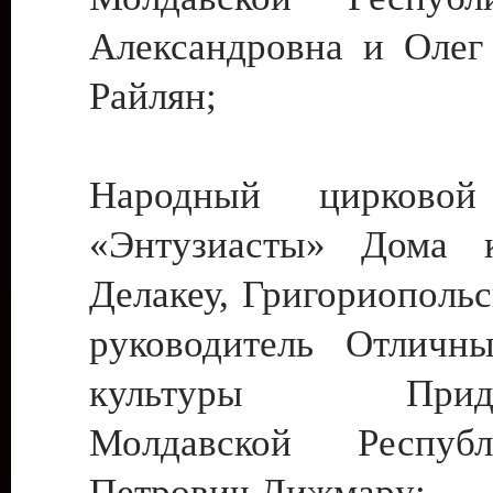
Александровна и Олег
Райлян;
Народный цирковой
«Энтузиасты» Дома к
Делакеу, Григориопольс
руководитель Отличн
культуры Придне
Молдавской Респуб
Петрович Дижмару;