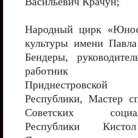
Васильевич Крачун;
Народный цирк «Юнос
культуры имени Павла 
Бендеры, руководите
работник ку
Приднестровской М
Республики, Мастер с
Советских социали
Республики Кист