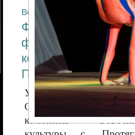
Все отчеты
Финал Республикан
фестиваля цирков
коллективов "Созв
Приднестровского 
Участники фестиваля:
Образцовый эстрадн
коллектив «Рове
культуры с. Протяга