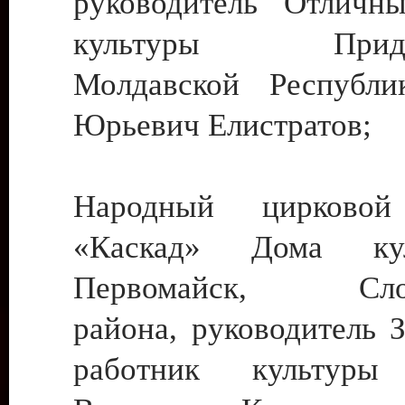
руководитель Отличн
культуры Придне
Молдавской Республи
Юрьевич Елистратов;
Народный цирковой
«Каскад» Дома ку
Первомайск, Слобо
района, руководитель 
работник культуры