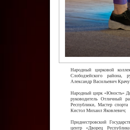
Слободзейского района,
Приднестровской Молда
Казавчинская;
Образцовый эстрадно-цирков
творчества с. Чобручи, Сло
Владимирович;
Образцовый цирковой колл
Тирасполь, руководитель 
Молдавской Республики Ник
Народный цирковой колле
Слободзейского района, 
Александр Васильевич Крачу
Народный цирк «Юность» Дво
руководитель Отличный ра
Республики, Мастер спорта
Кистол Михаил Яковлевич;
Приднестровский Государс
центр «Дворец Республики