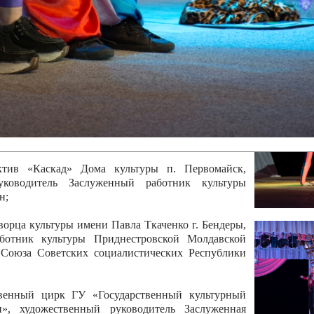
 руководитель Отличный работник культуры
вской Республики Анжела Владимировна
ой коллектив «Алегро» Дома детско –юношеского
бодзейского района, руководитель Хачатурян Юрий
ектив «Радуга» Городской дворец культуры г.
Отличный работник культуры Приднестровской
олай Юрьевич Елистратов;
ктив «Каскад» Дома культуры п. Первомайск,
руководитель Заслуженный работник культуры
н;
рца культуры имени Павла Ткаченко г. Бендеры,
ботник культуры Приднестровской Молдавской
 Союза Советских социалистических Республики
твенный цирк ГУ «Государственный культурный
», художественный руководитель Заслуженная