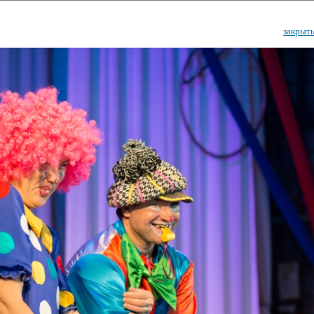
закрыт
ударственный культурный ц
Дворец Республики
ктивы
Новости
Афиша
Арт-монитор
Арт-прожек
ЧЕТЫ ГКЦ "ДВОРЕЦ РЕСПУБЛИ