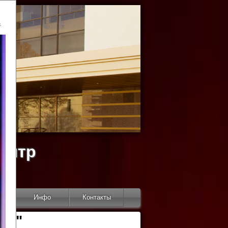
ь
ентр
тор
Инфо
Контакты
КИ"