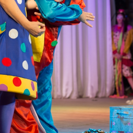
канского фестиваля
тивов "Созвездие
о цирка"
ковой коллектив «Ровесник» Дом культуры с.
 руководитель Рогожинер Светлана Георгиевна
ский коллектив «Шари-вари» МУ «Культурно-
» г.Бендеры, руководители Отличные работники
Молдавской Республики Алёна Александровна и
тив «Энтузиасты» Дома культуры с. Делакеу,
а, руководитель Отличный работник культуры
й Республики Пётр Петрович Дижмару;
ив «Сперанца» Дома культуры посёлка Красное,