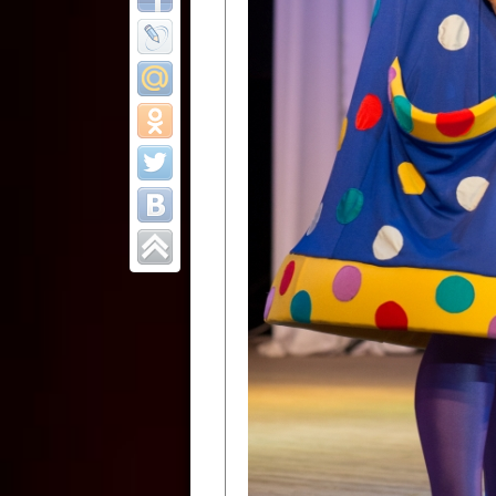
Все отчеты
Финал Республи
цирковых коллек
Приднестровског
Участники фестиваля:
Образцовый эстрадно-цир
Протягайловка, г. Бендеры ,
Народный цирковой клоун
досуговый центр «Шелковик
культуры Приднестровской 
Олег Степанович Райлян;
Народный цирковой коллек
Григориопольского район
Приднестровской Молдавско
Народный цирковой коллект