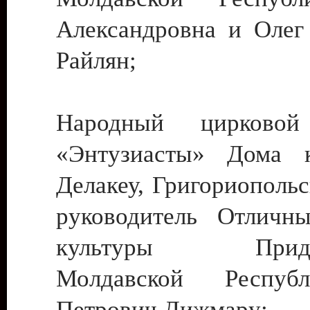
Александровна и Олег
Райлян;
Народный цирковой
«Энтузиасты» Дома к
Делакеу, Григориопольс
руководитель Отличн
культуры Придне
Молдавской Респуб
Петрович Дижмару;