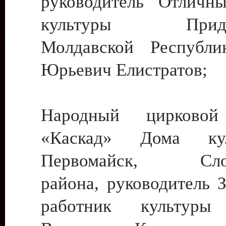
руководитель Отличн
культуры Придне
Молдавской Республи
Юрьевич Елистратов;
Народный цирковой
«Каскад» Дома ку
Первомайск, Слобо
района, руководитель 
работник культуры