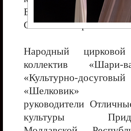
Бендеры , руководител
Светлана Георгиевна
Народный цирковой
коллектив «Шари
«Культурно-досуго
«Шелковик» г.
руководители Отличны
культуры Придне
Молдавской Респуб