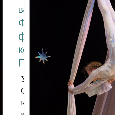
Все отчеты
Финал Республикан
фестиваля цирков
коллективов "Созв
Приднестровского 
Участники фестиваля:
Образцовый эстрадн
коллектив «Рове
культуры с. Протяга