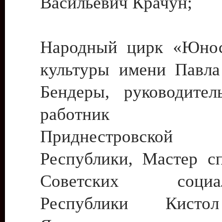
Васильевич Крачун;
Народный цирк «Юнос
культуры имени Павла 
Бендеры, руководите
работник ку
Приднестровской М
Республики, Мастер с
Советских социали
Республики Кист