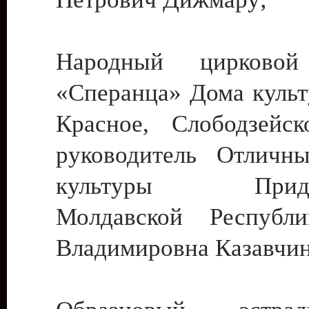
Народный цирковой
«Сперанца» Дома культ
Красное, Слободзейск
руководитель Отличн
культуры Придне
Молдавской Республ
Владимировна Казавчин