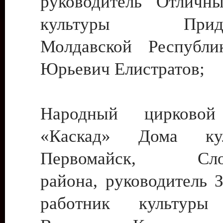
руководитель Отличн
культуры Придне
Молдавской Республи
Юрьевич Елистратов;
Народный цирковой
«Каскад» Дома ку
Первомайск, Слобо
района, руководитель 
работник культуры