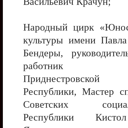
Васильевич Крачун;
Народный цирк «Юнос
культуры имени Павла 
Бендеры, руководите
работник ку
Приднестровской М
Республики, Мастер с
Советских социали
Республики Кист