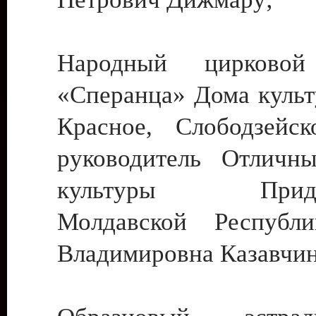
Народный цирковой
«Сперанца» Дома культ
Красное, Слободзейск
руководитель Отличн
культуры Придне
Молдавской Республ
Владимировна Казавчин