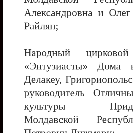
Александровна и Олег
Райлян;
Народный цирковой
«Энтузиасты» Дома к
Делакеу, Григориопольс
руководитель Отличн
культуры Придне
Молдавской Респуб
Петрович Дижмару;