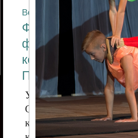
Все отчеты
Финал Республикан
фестиваля цирков
коллективов "Созв
Приднестровского 
Участники фестиваля:
Образцовый эстрадн
коллектив «Рове
культуры с. Протяга