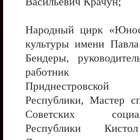
Васильевич Крачун;
Народный цирк «Юнос
культуры имени Павла 
Бендеры, руководите
работник ку
Приднестровской М
Республики, Мастер с
Советских социали
Республики Кист