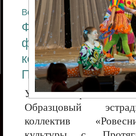
Все отчеты
Финал Республикан
фестиваля цирков
коллективов "Созв
Приднестровского 
Участники фестиваля:
Образцовый эстрадн
коллектив «Рове
культуры с. Протяга