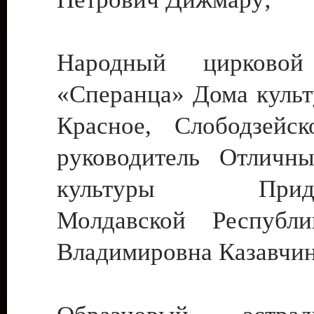
Народный цирковой
«Сперанца» Дома культ
Красное, Слободзейск
руководитель Отличн
культуры Придне
Молдавской Республ
Владимировна Казавчин