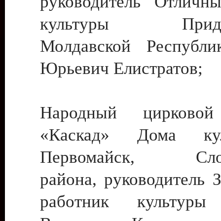
руководитель Отличн
культуры Придне
Молдавской Республи
Юрьевич Елистратов;
Народный цирковой
«Каскад» Дома ку
Первомайск, Слобо
района, руководитель 
работник культуры