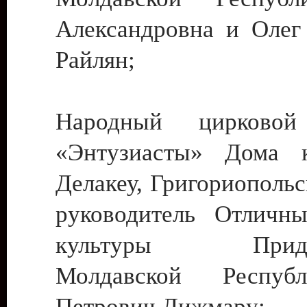
Александровна и Олег
Райлян;
Народный цирковой
«Энтузиасты» Дома к
Делакеу, Григориопольс
руководитель Отличн
культуры Придне
Молдавской Респуб
Петрович Дижмару;