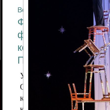
Все отчеты
Финал Республикан
фестиваля цирков
коллективов "Созв
Приднестровского 
Участники фестиваля:
Образцовый эстрадн
коллектив «Рове
культуры с. Протяга