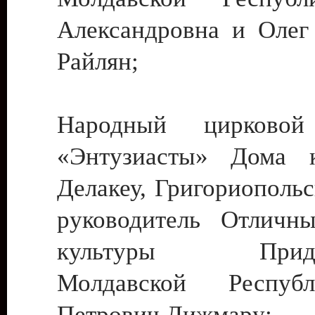
Александровна и Олег
Райлян;
Народный цирковой
«Энтузиасты» Дома к
Делакеу, Григориопольс
руководитель Отличн
культуры Придне
Молдавской Респуб
Петрович Дижмару;