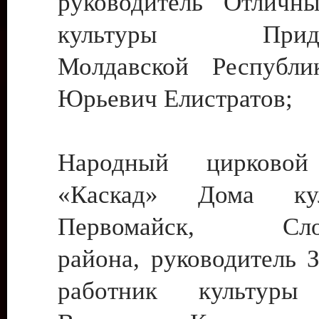
руководитель Отличн
культуры Придне
Молдавской Республи
Юрьевич Елистратов;
Народный цирковой
«Каскад» Дома ку
Первомайск, Слобо
района, руководитель 
работник культуры