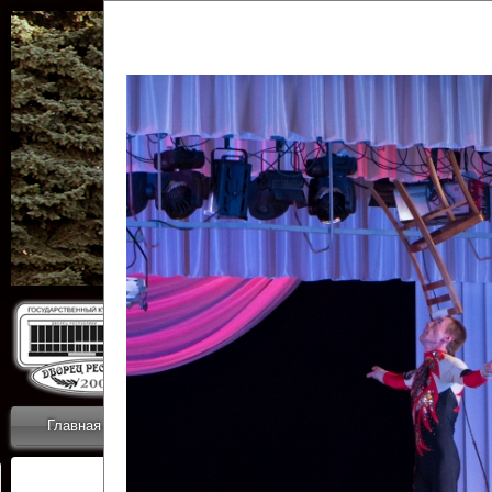
Государственн
Дворец
Главная
Приветствие
Коллективы
Новости
ОТЧЕТЫ ГКЦ 