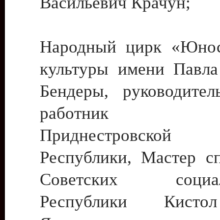
Васильевич Крачун;
Народный цирк «Юнос
культуры имени Павла 
Бендеры, руководите
работник ку
Приднестровской М
Республики, Мастер с
Советских социали
Республики Кист