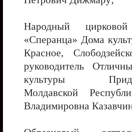
Народный цирковой
«Сперанца» Дома культ
Красное, Слободзейск
руководитель Отличн
культуры Придне
Молдавской Республ
Владимировна Казавчин