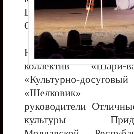
Бендеры , руководител
Светлана Георгиевна
Народный цирковой
коллектив «Шари
«Культурно-досуго
«Шелковик» г.
руководители Отличны
культуры Придне
Молдавской Респуб