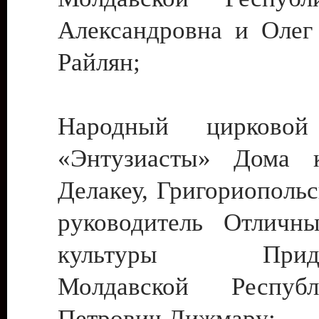
Александровна и Олег
Райлян;
Народный цирковой
«Энтузиасты» Дома к
Делакеу, Григориопольс
руководитель Отличн
культуры Придне
Молдавской Респуб
Петрович Дижмару;