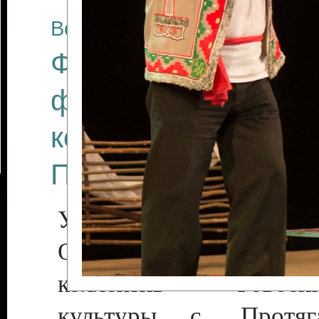
Все отчеты
Финал Республикан
фестиваля цирков
коллективов "Созв
Приднестровского 
Участники фестиваля:
Образцовый эстрадн
коллектив «Рове
культуры с. Протяга