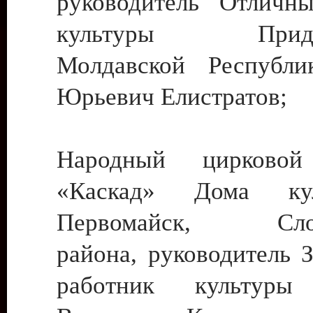
руководитель Отличн
культуры Придне
Молдавской Республи
Юрьевич Елистратов;
Народный цирковой
«Каскад» Дома ку
Первомайск, Слобо
района, руководитель 
работник культуры