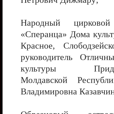
Народный цирковой
«Сперанца» Дома культ
Красное, Слободзейск
руководитель Отличн
культуры Придне
Молдавской Республ
Владимировна Казавчин