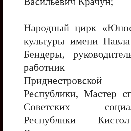
Васильевич Крачун;
Народный цирк «Юнос
культуры имени Павла 
Бендеры, руководите
работник ку
Приднестровской М
Республики, Мастер с
Советских социали
Республики Кист