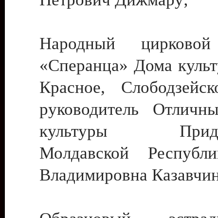
Народный цирковой
«Сперанца» Дома культ
Красное, Слободзейск
руководитель Отличн
культуры Придне
Молдавской Республ
Владимировна Казавчин