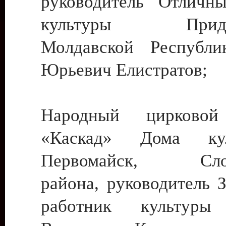
руководитель Отличн
культуры Придне
Молдавской Республи
Юрьевич Елистратов;
Народный цирковой
«Каскад» Дома ку
Первомайск, Слобо
района, руководитель 
работник культуры