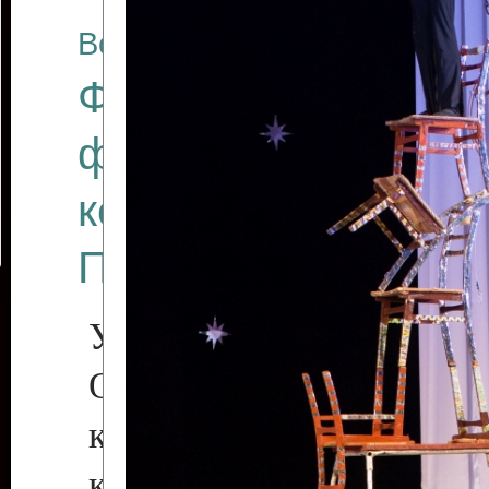
Все отчеты
Финал Республикан
фестиваля цирков
коллективов "Созв
Приднестровского 
Участники фестиваля:
Образцовый эстрадн
коллектив «Рове
культуры с. Протяга