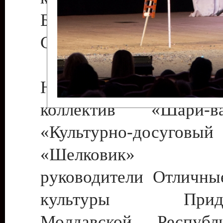
Бендеры , руководител
Светлана Георгиевна
Народный цирковой
коллектив «Шари
«Культурно-досуго
«Шелковик» г.
руководители Отличны
культуры Придне
Молдавской Респуб