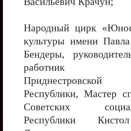
Васильевич Крачун;
Народный цирк «Юнос
культуры имени Павла 
Бендеры, руководите
работник ку
Приднестровской М
Республики, Мастер с
Советских социали
Республики Кист