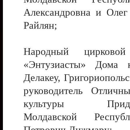
Александровна и Олег
Райлян;
Народный цирковой
«Энтузиасты» Дома к
Делакеу, Григориопольс
руководитель Отличн
культуры Придне
Молдавской Респуб
Петрович Дижмару;