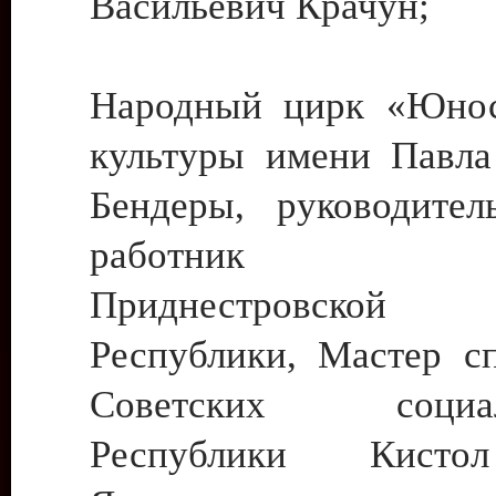
Васильевич Крачун;
Народный цирк «Юнос
культуры имени Павла 
Бендеры, руководите
работник ку
Приднестровской М
Республики, Мастер с
Советских социали
Республики Кист