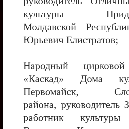
руководитель Отличн
культуры Придне
Молдавской Республи
Юрьевич Елистратов;
Народный цирковой
«Каскад» Дома ку
Первомайск, Слобо
района, руководитель 
работник культуры