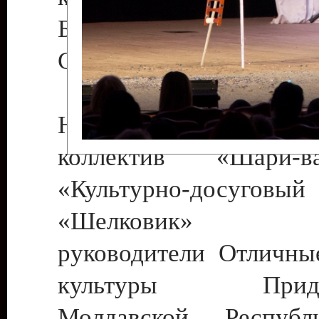
Бендеры , руководител
Светлана Георгиевна
Народный цирковой
коллектив «Шари
«Культурно-досуго
«Шелковик» г.
руководители Отличны
культуры Придне
Молдавской Респуб