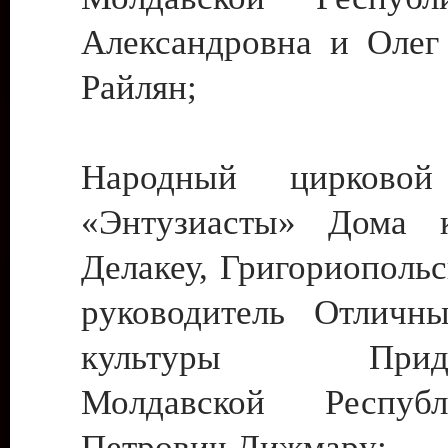
Александровна и Олег
Райлян;
Народный цирковой
«Энтузиасты» Дома к
Делакеу, Григориопольс
руководитель Отличн
культуры Придне
Молдавской Респуб
Петрович Дижмару;