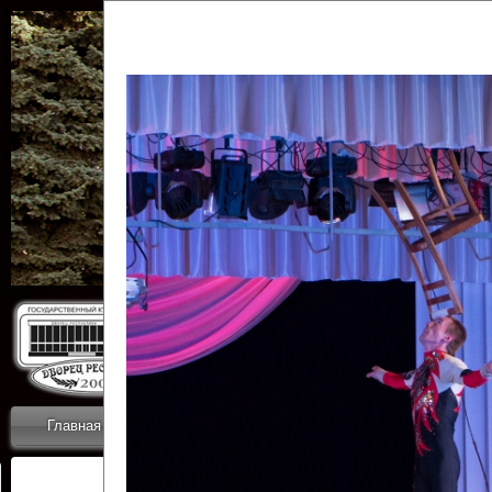
Государственн
Дворец
Главная
Приветствие
Коллективы
Новости
ОТЧЕТЫ ГКЦ 