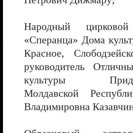
Народный цирковой
«Сперанца» Дома культ
Красное, Слободзейск
руководитель Отличн
культуры Придне
Молдавской Республ
Владимировна Казавчин