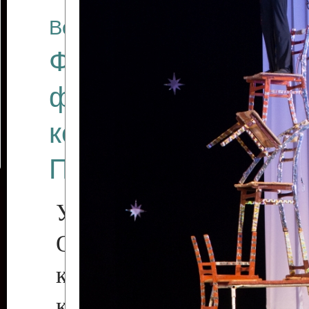
Все отчеты
Финал Республикан
фестиваля цирков
коллективов "Созв
Приднестровского 
Участники фестиваля:
Образцовый эстрадн
коллектив «Рове
культуры с. Протяга