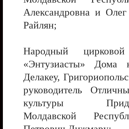
Александровна и Олег
Райлян;
Народный цирковой
«Энтузиасты» Дома к
Делакеу, Григориопольс
руководитель Отличн
культуры Придне
Молдавской Респуб
Петрович Дижмару;