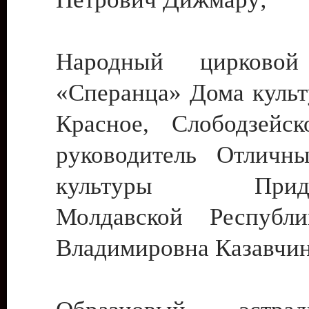
Народный цирковой
«Сперанца» Дома культ
Красное, Слободзейск
руководитель Отличн
культуры Придне
Молдавской Республ
Владимировна Казавчин