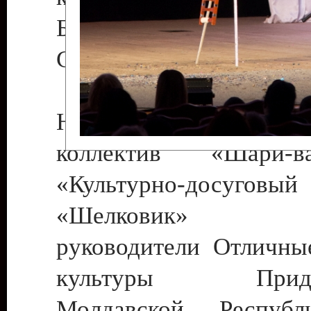
Бендеры , руководител
Светлана Георгиевна
Народный цирковой
коллектив «Шари
«Культурно-досуго
«Шелковик» г.
руководители Отличны
культуры Придне
Молдавской Респуб