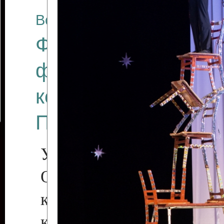
Все отчеты
Финал Республикан
фестиваля цирков
коллективов "Созв
Приднестровского 
Участники фестиваля:
Образцовый эстрадн
коллектив «Рове
культуры с. Протяга