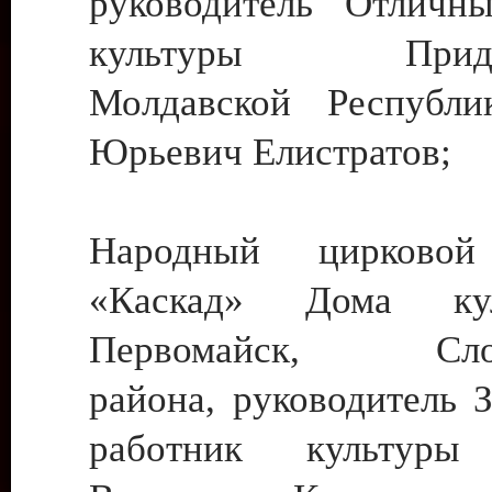
руководитель Отличн
культуры Придне
Молдавской Республи
Юрьевич Елистратов;
Народный цирковой
«Каскад» Дома ку
Первомайск, Слобо
района, руководитель 
работник культуры