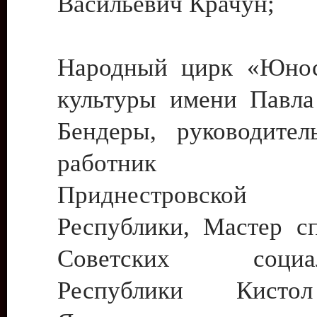
Васильевич Крачун;
Народный цирк «Юнос
культуры имени Павла 
Бендеры, руководите
работник ку
Приднестровской М
Республики, Мастер с
Советских социали
Республики Кист