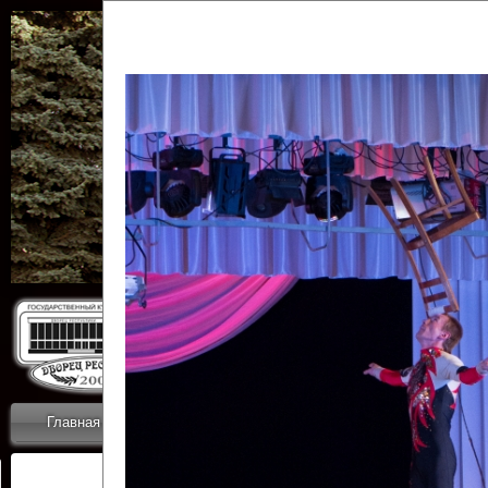
Государственн
Дворец
Главная
Приветствие
Коллективы
Новости
ОТЧЕТЫ ГКЦ 