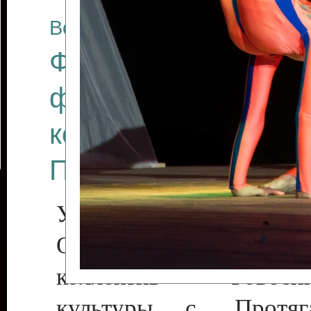
Все отчеты
Финал Республикан
фестиваля цирков
коллективов "Созв
Приднестровского 
Участники фестиваля:
Образцовый эстрадн
коллектив «Рове
культуры с. Протяга