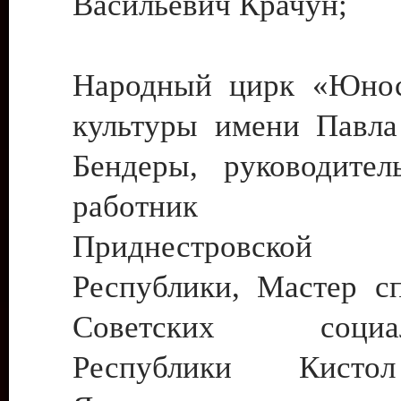
Васильевич Крачун;
Народный цирк «Юнос
культуры имени Павла 
Бендеры, руководите
работник ку
Приднестровской М
Республики, Мастер с
Советских социали
Республики Кист