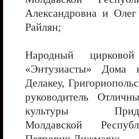
Александровна и Олег
Райлян;
Народный цирковой
«Энтузиасты» Дома к
Делакеу, Григориопольс
руководитель Отличн
культуры Придне
Молдавской Респуб
Петрович Дижмару;