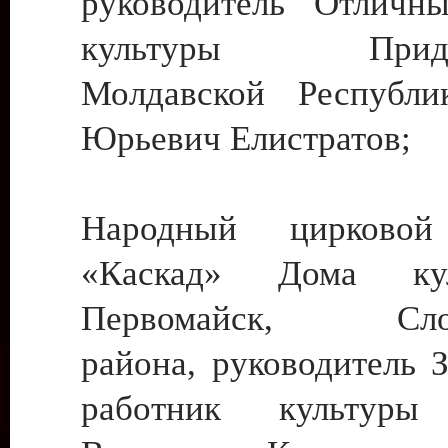
руководитель Отличн
культуры Придне
Молдавской Республи
Юрьевич Елистратов;
Народный цирковой
«Каскад» Дома ку
Первомайск, Слобо
района, руководитель 
работник культуры