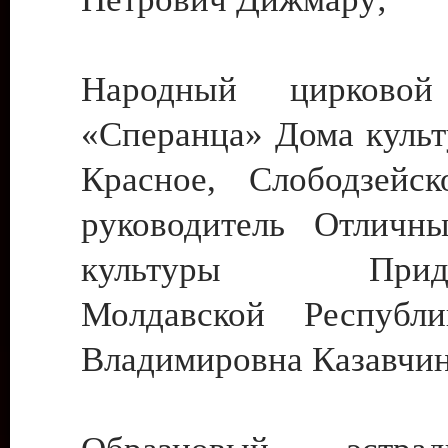
Народный цирковой
«Сперанца» Дома культ
Красное, Слободзейск
руководитель Отличн
культуры Придне
Молдавской Республ
Владимировна Казавчин