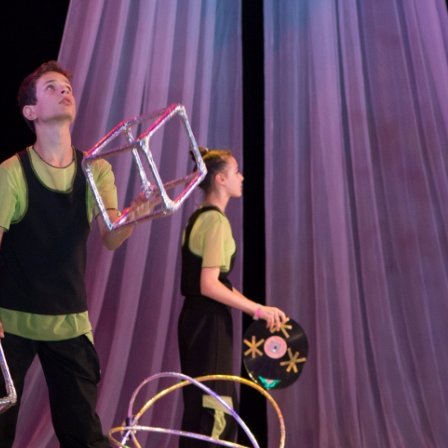
канского фестиваля
тивов "Созвездие
о цирка"
ковой коллектив «Ровесник» Дом культуры с.
 руководитель Рогожинер Светлана Георгиевна
ский коллектив «Шари-вари» МУ «Культурно-
» г.Бендеры, руководители Отличные работники
Молдавской Республики Алёна Александровна и
тив «Энтузиасты» Дома культуры с. Делакеу,
а, руководитель Отличный работник культуры
й Республики Пётр Петрович Дижмару;
ив «Сперанца» Дома культуры посёлка Красное,