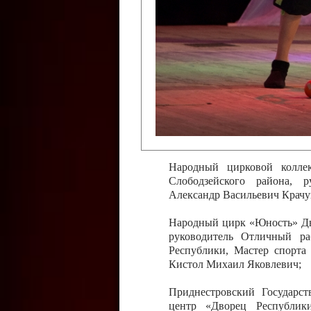
Слободзейского района,
Приднестровской Молда
Казавчинская;
Образцовый эстрадно-цирков
творчества с. Чобручи, Сло
Владимирович;
Образцовый цирковой колл
Тирасполь, руководитель 
Молдавской Республики Ник
Народный цирковой колле
Слободзейского района, 
Александр Васильевич Крачу
Народный цирк «Юность» Дво
руководитель Отличный ра
Республики, Мастер спорта
Кистол Михаил Яковлевич;
Приднестровский Государс
центр «Дворец Республики