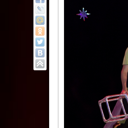
Все отчеты
Финал Республи
цирковых коллек
Приднестровског
Участники фестиваля:
Образцовый эстрадно-цир
Протягайловка, г. Бендеры ,
Народный цирковой клоун
досуговый центр «Шелковик
культуры Приднестровской 
Олег Степанович Райлян;
Народный цирковой коллек
Григориопольского район
Приднестровской Молдавско
Народный цирковой коллект