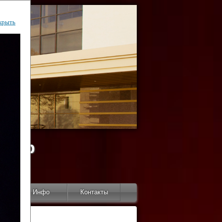
крыть
ентр
тор
Инфо
Контакты
КИ"