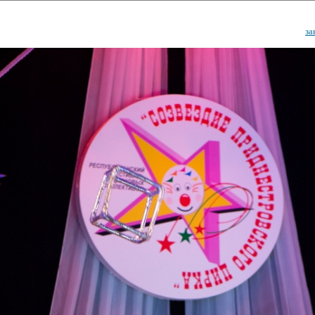
за
ударственный культурный ц
Дворец Республики
ктивы
Новости
Афиша
Арт-монитор
Арт-прожек
ЧЕТЫ ГКЦ "ДВОРЕЦ РЕСПУБЛИ