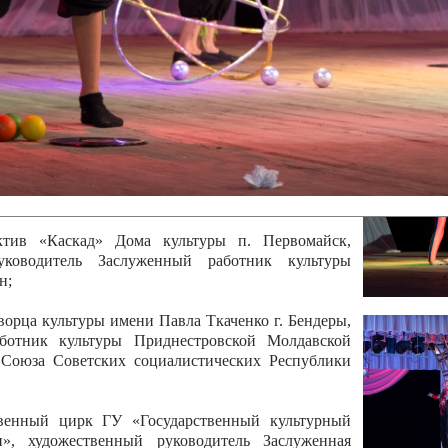
 руководитель Отличный работник культуры
вской Республики Анжела Владимировна
ой коллектив «Алегро» Дома детско –юношеского
бодзейского района, руководитель Хачатурян Юрий
ектив «Радуга» Городской дворец культуры г.
Отличный работник культуры Приднестровской
олай Юрьевич Елистратов;
ктив «Каскад» Дома культуры п. Первомайск,
руководитель Заслуженный работник культуры
н;
рца культуры имени Павла Ткаченко г. Бендеры,
ботник культуры Приднестровской Молдавской
 Союза Советских социалистических Республики
твенный цирк ГУ «Государственный культурный
», художественный руководитель Заслуженная