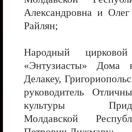
Александровна и Олег
Райлян;
Народный цирковой
«Энтузиасты» Дома к
Делакеу, Григориопольс
руководитель Отличн
культуры Придне
Молдавской Респуб
Петрович Дижмару;