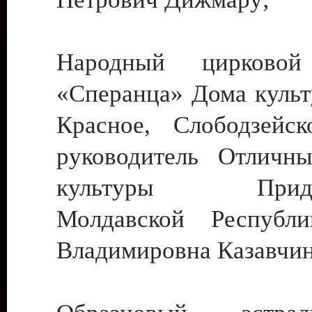
Народный цирковой
«Сперанца» Дома культ
Красное, Слободзейск
руководитель Отличн
культуры Придне
Молдавской Республ
Владимировна Казавчин