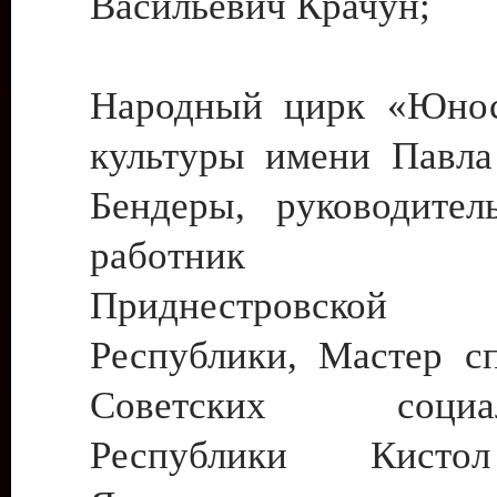
Васильевич Крачун;
Народный цирк «Юнос
культуры имени Павла 
Бендеры, руководите
работник ку
Приднестровской М
Республики, Мастер с
Советских социали
Республики Кист