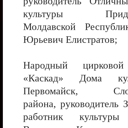
руководитель Отличн
культуры Придне
Молдавской Республи
Юрьевич Елистратов;
Народный цирковой
«Каскад» Дома ку
Первомайск, Слобо
района, руководитель 
работник культуры