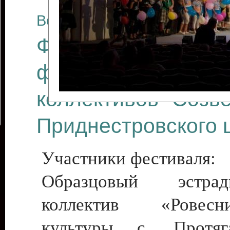
Все отчеты
Финал Республикан
фестиваля цирков
коллективов "Созв
Приднестровского 
Участники фестиваля:
Образцовый эстрадн
коллектив «Рове
культуры с. Протяга