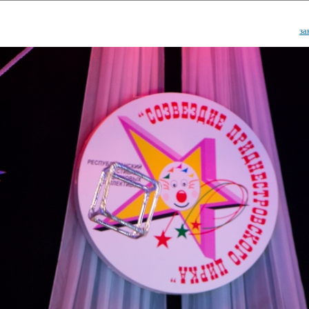
за
ударственный культурный ц
Дворец Республики
ктивы
Новости
Афиша
Арт-монитор
Арт-прожек
ЧЕТЫ ГКЦ "ДВОРЕЦ РЕСПУБЛИ