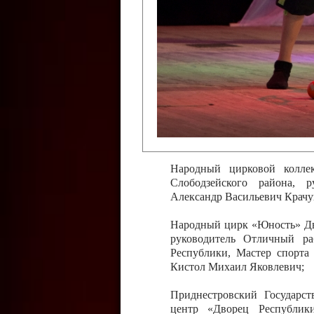
Слободзейского района,
Приднестровской Молда
Казавчинская;
Образцовый эстрадно-цирков
творчества с. Чобручи, Сло
Владимирович;
Образцовый цирковой колл
Тирасполь, руководитель 
Молдавской Республики Ник
Народный цирковой колле
Слободзейского района, 
Александр Васильевич Крачу
Народный цирк «Юность» Дво
руководитель Отличный ра
Республики, Мастер спорта
Кистол Михаил Яковлевич;
Приднестровский Государс
центр «Дворец Республики