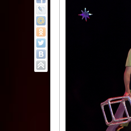
Все отчеты
Финал Республи
цирковых коллек
Приднестровског
Участники фестиваля:
Образцовый эстрадно-цир
Протягайловка, г. Бендеры ,
Народный цирковой клоун
досуговый центр «Шелковик
культуры Приднестровской 
Олег Степанович Райлян;
Народный цирковой коллек
Григориопольского район
Приднестровской Молдавско
Народный цирковой коллект