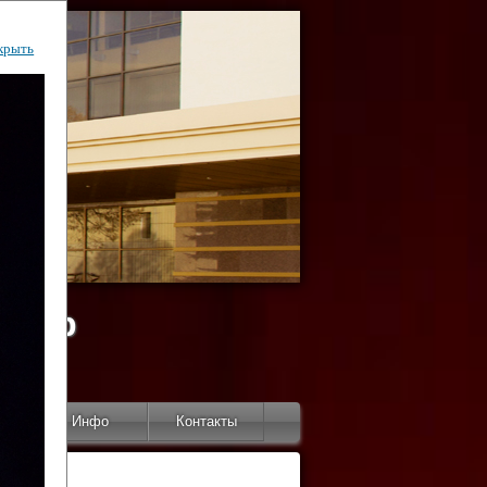
крыть
ентр
тор
Инфо
Контакты
КИ"