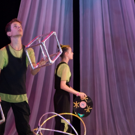
канского фестиваля
тивов "Созвездие
о цирка"
ковой коллектив «Ровесник» Дом культуры с.
 руководитель Рогожинер Светлана Георгиевна
ский коллектив «Шари-вари» МУ «Культурно-
» г.Бендеры, руководители Отличные работники
Молдавской Республики Алёна Александровна и
тив «Энтузиасты» Дома культуры с. Делакеу,
а, руководитель Отличный работник культуры
й Республики Пётр Петрович Дижмару;
ив «Сперанца» Дома культуры посёлка Красное,