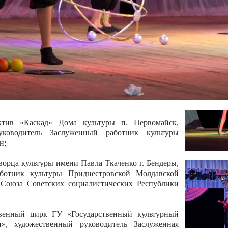
 руководитель Отличный работник культуры
вской Республики Анжела Владимировна
ой коллектив «Алегро» Дома детско –юношеского
бодзейского района, руководитель Хачатурян Юрий
ектив «Радуга» Городской дворец культуры г.
Отличный работник культуры Приднестровской
олай Юрьевич Елистратов;
ктив «Каскад» Дома культуры п. Первомайск,
руководитель Заслуженный работник культуры
н;
рца культуры имени Павла Ткаченко г. Бендеры,
ботник культуры Приднестровской Молдавской
 Союза Советских социалистических Республики
твенный цирк ГУ «Государственный культурный
», художественный руководитель Заслуженная