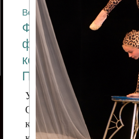
Все отчеты
Финал Республикан
фестиваля цирков
коллективов "Созв
Приднестровского 
Участники фестиваля:
Образцовый эстрадн
коллектив «Рове
культуры с. Протяга