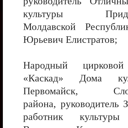
руководитель Отличн
культуры Придне
Молдавской Республи
Юрьевич Елистратов;
Народный цирковой
«Каскад» Дома ку
Первомайск, Слобо
района, руководитель 
работник культуры