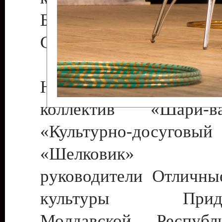
Бендеры , руководител
Светлана Георгиевна
Народный цирковой
коллектив «Шари
«Культурно-досуго
«Шелковик» г.
руководители Отличны
культуры Придне
Молдавской Респуб