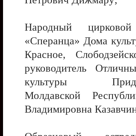
Народный цирковой
«Сперанца» Дома культ
Красное, Слободзейск
руководитель Отличн
культуры Придне
Молдавской Республ
Владимировна Казавчин