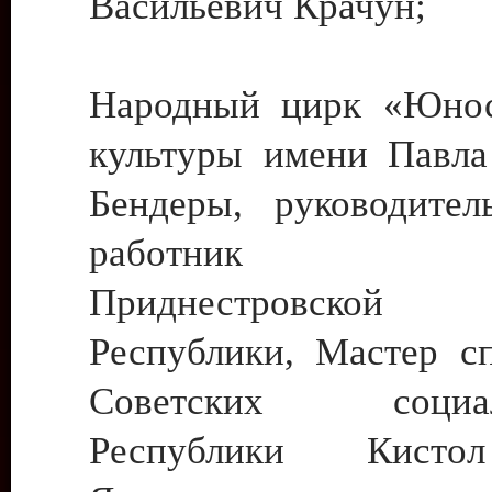
Васильевич Крачун;
Народный цирк «Юнос
культуры имени Павла 
Бендеры, руководите
работник ку
Приднестровской М
Республики, Мастер с
Советских социали
Республики Кист