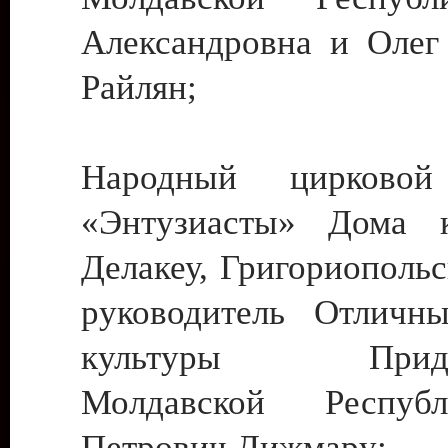
Александровна и Олег
Райлян;
Народный цирковой
«Энтузиасты» Дома к
Делакеу, Григориопольс
руководитель Отличн
культуры Придне
Молдавской Респуб
Петрович Дижмару;