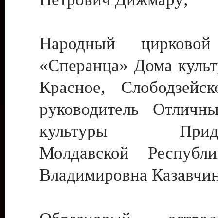
Народный цирковой
«Сперанца» Дома культ
Красное, Слободзейск
руководитель Отличн
культуры Придне
Молдавской Республ
Владимировна Казавчин