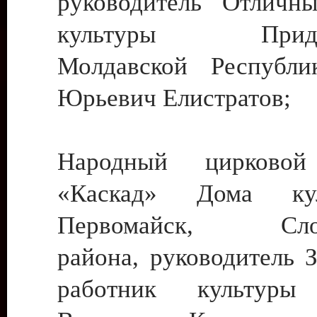
руководитель Отличн
культуры Придне
Молдавской Республи
Юрьевич Елистратов;
Народный цирковой
«Каскад» Дома ку
Первомайск, Слобо
района, руководитель 
работник культуры