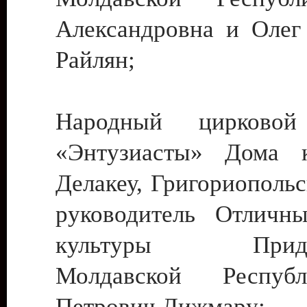
Александровна и Олег
Райлян;
Народный цирковой
«Энтузиасты» Дома к
Делакеу, Григориопольс
руководитель Отличн
культуры Придне
Молдавской Респуб
Петрович Дижмару;