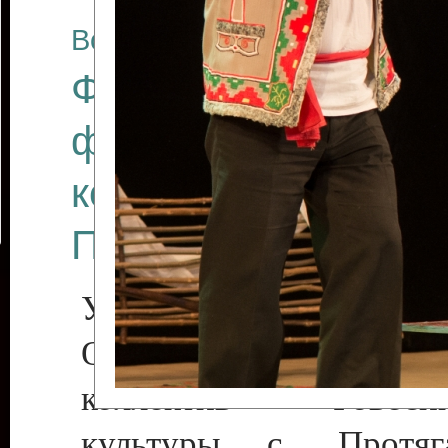
Все отчеты
Финал Республикан
фестиваля цирков
коллективов "Созв
Приднестровского 
Участники фестиваля:
Образцовый эстрадн
коллектив «Рове
культуры с. Протяга