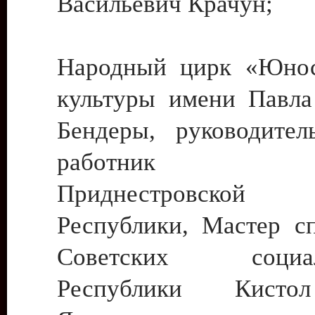
Васильевич Крачун;
Народный цирк «Юнос
культуры имени Павла 
Бендеры, руководите
работник ку
Приднестровской М
Республики, Мастер с
Советских социали
Республики Кист