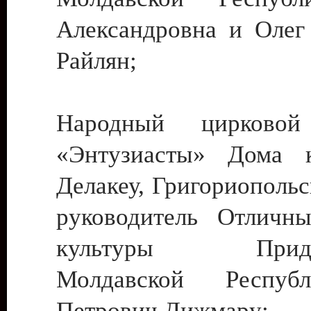
Александровна и Олег
Райлян;
Народный цирковой
«Энтузиасты» Дома к
Делакеу, Григориопольс
руководитель Отличн
культуры Придне
Молдавской Респуб
Петрович Дижмару;