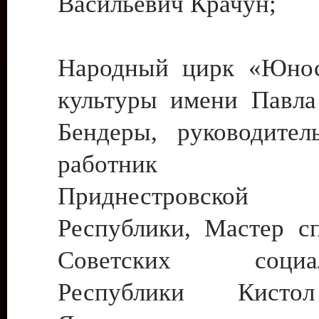
Васильевич Крачун;
Народный цирк «Юнос
культуры имени Павла 
Бендеры, руководите
работник ку
Приднестровской М
Республики, Мастер с
Советских социали
Республики Кист