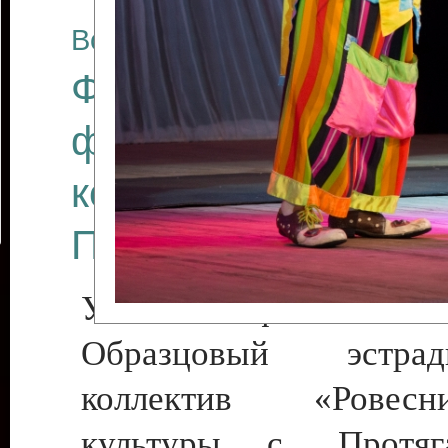
Все отчеты
Финал Республикан
фестиваля цирков
коллективов "Созв
Приднестровского 
Участники фестиваля:
Образцовый эстрадн
коллектив «Рове
культуры с. Протяга