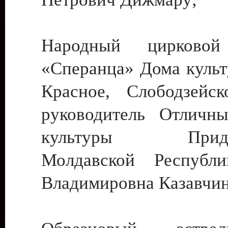
Народный цирковой
«Сперанца» Дома культ
Красное, Слободзейск
руководитель Отличн
культуры Придне
Молдавской Республ
Владимировна Казавчин