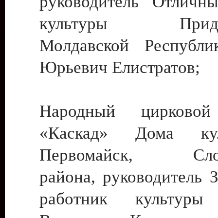
руководитель Отличн
культуры Придне
Молдавской Республи
Юрьевич Елистратов;
Народный цирковой
«Каскад» Дома ку
Первомайск, Слобо
района, руководитель 
работник культуры