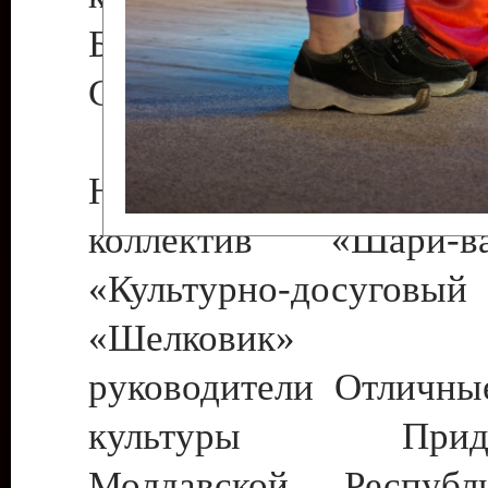
Бендеры , руководител
Светлана Георгиевна
Народный цирковой
коллектив «Шари
«Культурно-досуго
«Шелковик» г.
руководители Отличны
культуры Придне
Молдавской Респуб