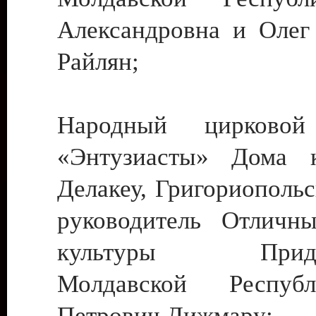
Александровна и Олег
Райлян;
Народный цирковой
«Энтузиасты» Дома к
Делакеу, Григориопольс
руководитель Отличн
культуры Придне
Молдавской Респуб
Петрович Дижмару;