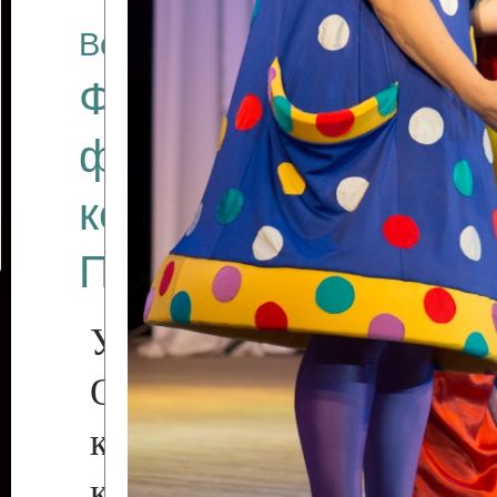
Все отчеты
Финал Республикан
фестиваля цирков
коллективов "Созв
Приднестровского 
Участники фестиваля:
Образцовый эстрадн
коллектив «Рове
культуры с. Протяга