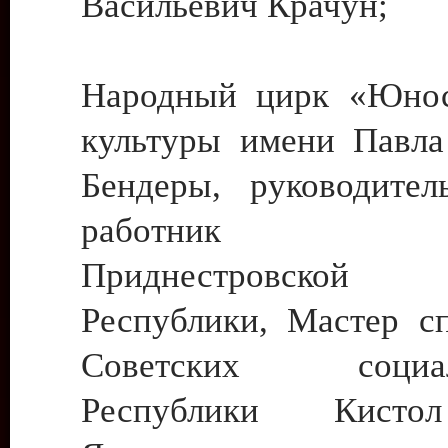
Васильевич Крачун;
Народный цирк «Юнос
культуры имени Павла 
Бендеры, руководите
работник ку
Приднестровской М
Республики, Мастер с
Советских социали
Республики Кист