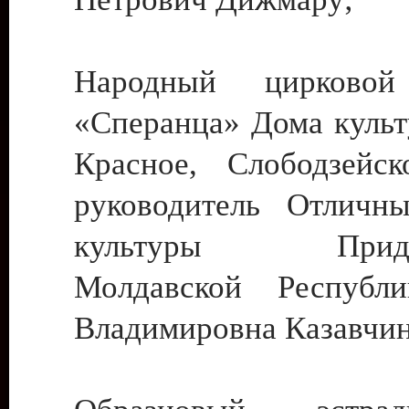
Народный цирковой
«Сперанца» Дома культ
Красное, Слободзейск
руководитель Отличн
культуры Придне
Молдавской Республ
Владимировна Казавчин