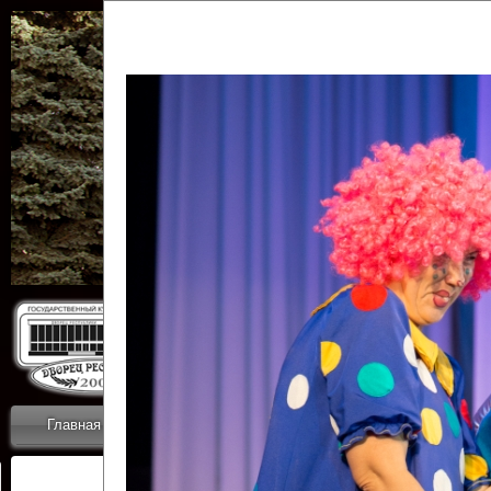
Государственн
Дворец
Главная
Приветствие
Коллективы
Новости
ОТЧЕТЫ ГКЦ 