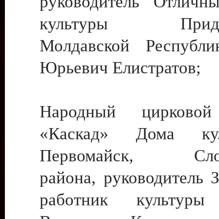
руководитель Отличн
культуры Придне
Молдавской Республи
Юрьевич Елистратов;
Народный цирковой
«Каскад» Дома ку
Первомайск, Слобо
района, руководитель 
работник культуры