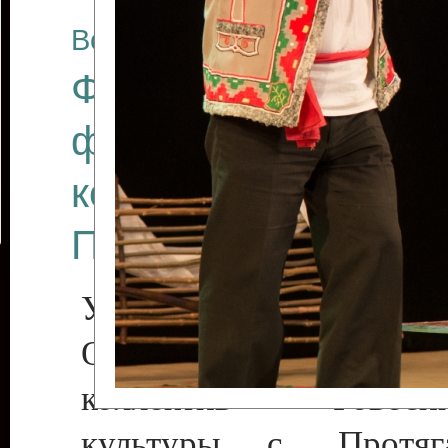
Все отчеты
Финал Республикан
фестиваля цирков
коллективов "Созв
Приднестровского 
Участники фестиваля:
Образцовый эстрадн
коллектив «Рове
культуры с. Протяга