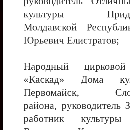
руководитель Отличн
культуры Придне
Молдавской Республи
Юрьевич Елистратов;
Народный цирковой
«Каскад» Дома ку
Первомайск, Слобо
района, руководитель 
работник культуры