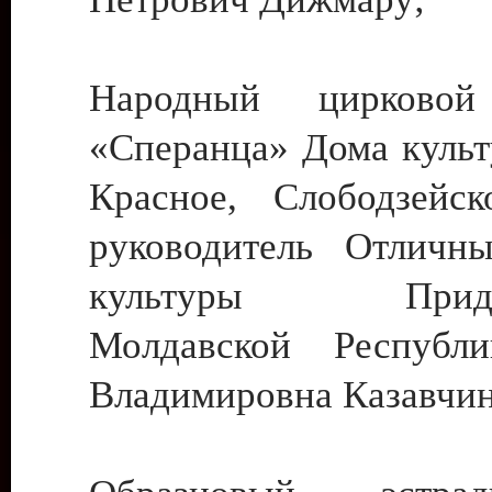
Народный цирковой
«Сперанца» Дома культ
Красное, Слободзейск
руководитель Отличн
культуры Придне
Молдавской Республ
Владимировна Казавчин