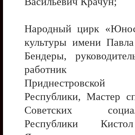
Васильевич Крачун;
Народный цирк «Юнос
культуры имени Павла 
Бендеры, руководите
работник ку
Приднестровской М
Республики, Мастер с
Советских социали
Республики Кист