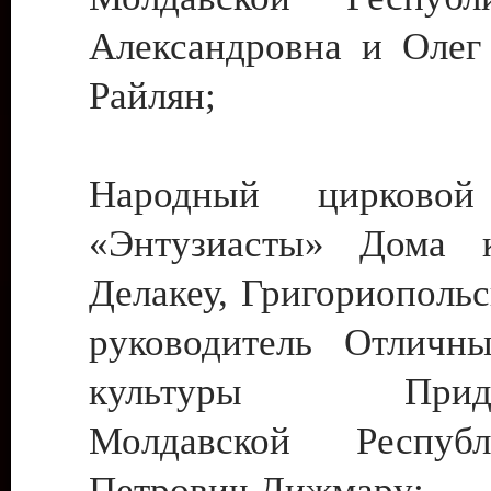
Александровна и Олег
Райлян;
Народный цирковой
«Энтузиасты» Дома к
Делакеу, Григориопольс
руководитель Отличн
культуры Придне
Молдавской Респуб
Петрович Дижмару;