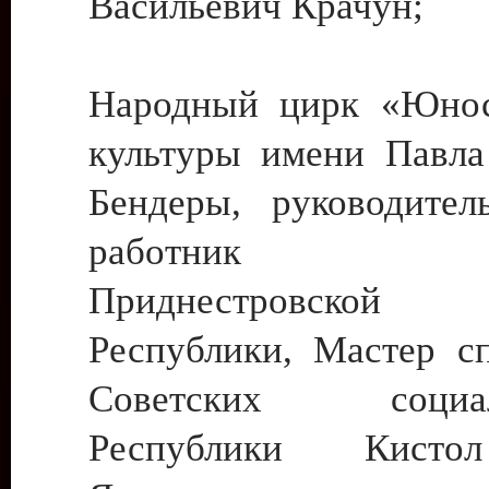
Васильевич Крачун;
Народный цирк «Юнос
культуры имени Павла 
Бендеры, руководите
работник ку
Приднестровской М
Республики, Мастер с
Советских социали
Республики Кист