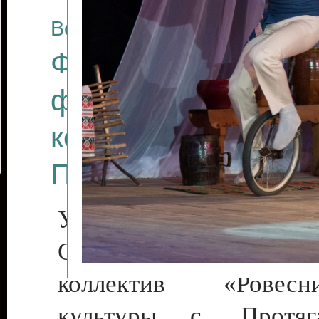
Все отчеты
Финал Республикан
фестиваля цирков
коллективов "Созв
Приднестровского 
Участники фестиваля:
Образцовый эстрадн
коллектив «Рове
культуры с. Протяга