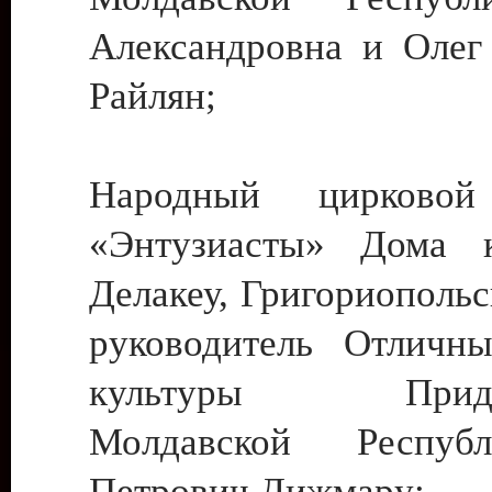
Александровна и Олег
Райлян;
Народный цирковой
«Энтузиасты» Дома к
Делакеу, Григориопольс
руководитель Отличн
культуры Придне
Молдавской Респуб
Петрович Дижмару;