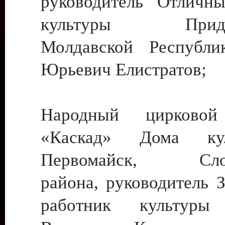
руководитель Отличн
культуры Придне
Молдавской Республи
Юрьевич Елистратов;
Народный цирковой
«Каскад» Дома ку
Первомайск, Слобо
района, руководитель 
работник культуры