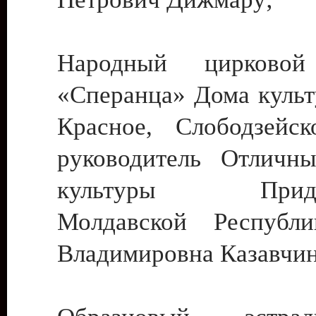
Народный цирковой
«Сперанца» Дома культ
Красное, Слободзейск
руководитель Отличн
культуры Придне
Молдавской Республ
Владимировна Казавчин