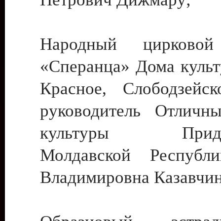
Народный цирковой
«Сперанца» Дома культ
Красное, Слободзейск
руководитель Отличн
культуры Придне
Молдавской Республ
Владимировна Казавчин