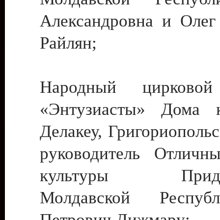
Александровна и Олег
Райлян;
Народный цирковой
«Энтузиасты» Дома к
Делакеу, Григориопольс
руководитель Отличн
культуры Придне
Молдавской Респуб
Петрович Дижмару;