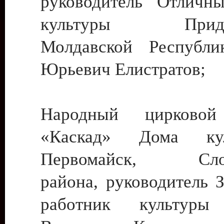
руководитель Отличн
культуры Придне
Молдавской Республи
Юрьевич Елистратов;
Народный цирковой
«Каскад» Дома ку
Первомайск, Слобо
района, руководитель 
работник культуры