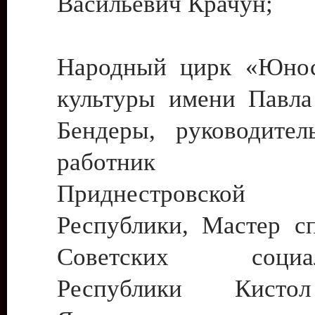
Васильевич Крачун;
Народный цирк «Юнос
культуры имени Павла 
Бендеры, руководите
работник ку
Приднестровской М
Республики, Мастер с
Советских социали
Республики Кист