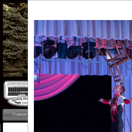
Государственн
Дворец
Главная
Приветствие
Коллективы
Новости
ОТЧЕТЫ ГКЦ 