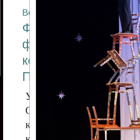
Все отчеты
Финал Республикан
фестиваля цирков
коллективов "Созв
Приднестровского 
Участники фестиваля:
Образцовый эстрадн
коллектив «Рове
культуры с. Протяга