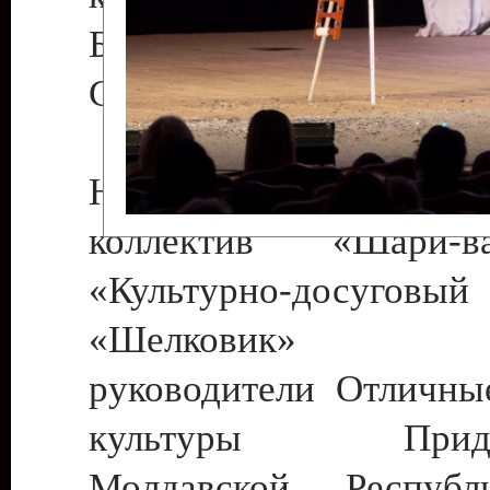
Бендеры , руководител
Светлана Георгиевна
Народный цирковой
коллектив «Шари
«Культурно-досуго
«Шелковик» г.
руководители Отличны
культуры Придне
Молдавской Респуб