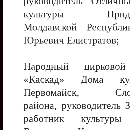
руководитель Отличн
культуры Придне
Молдавской Республи
Юрьевич Елистратов;
Народный цирковой
«Каскад» Дома ку
Первомайск, Слобо
района, руководитель 
работник культуры