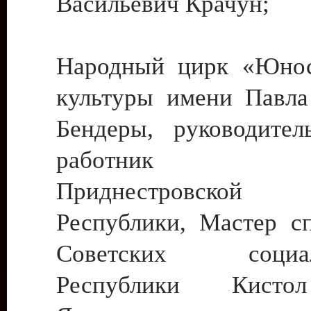
Васильевич Крачун;
Народный цирк «Юнос
культуры имени Павла 
Бендеры, руководите
работник ку
Приднестровской М
Республики, Мастер с
Советских социали
Республики Кист