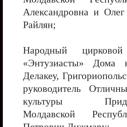
Александровна и Олег
Райлян;
Народный цирковой
«Энтузиасты» Дома к
Делакеу, Григориопольс
руководитель Отличн
культуры Придне
Молдавской Респуб
Петрович Дижмару;