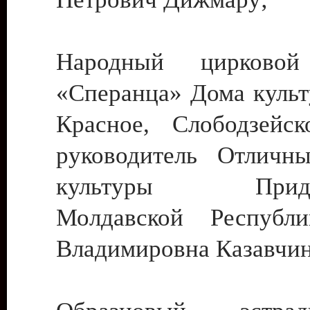
Народный цирковой
«Сперанца» Дома культ
Красное, Слободзейск
руководитель Отличн
культуры Придне
Молдавской Республ
Владимировна Казавчин