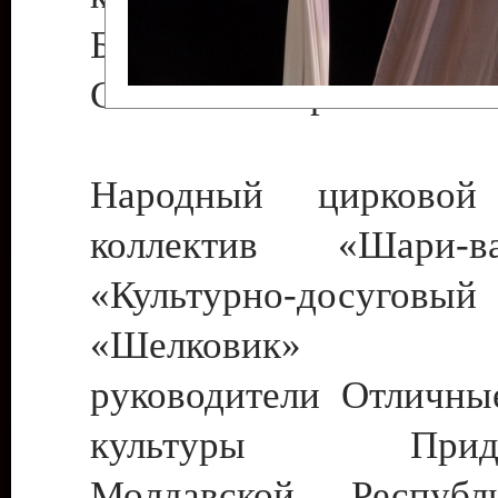
Бендеры , руководител
Светлана Георгиевна
Народный цирковой
коллектив «Шари
«Культурно-досуго
«Шелковик» г.
руководители Отличны
культуры Придне
Молдавской Респуб