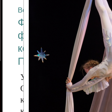
Все отчеты
Финал Республикан
фестиваля цирков
коллективов "Созв
Приднестровского 
Участники фестиваля:
Образцовый эстрадн
коллектив «Рове
культуры с. Протяга