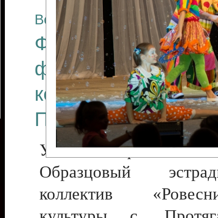
Все отчеты
Финал Республикан
фестиваля цирков
коллективов "Созв
Приднестровского 
Участники фестиваля:
Образцовый эстрадн
коллектив «Рове
культуры с. Протяга