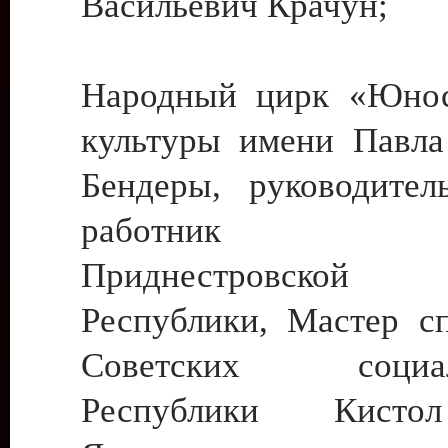
Васильевич Крачун;
Народный цирк «Юнос
культуры имени Павла 
Бендеры, руководите
работник ку
Приднестровской М
Республики, Мастер с
Советских социали
Республики Кист