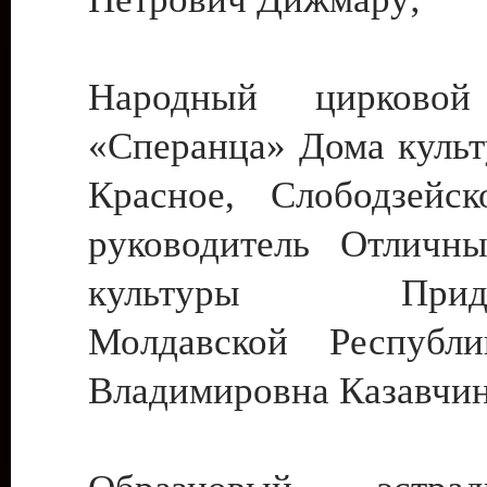
Народный цирковой
«Сперанца» Дома культ
Красное, Слободзейск
руководитель Отличн
культуры Придне
Молдавской Республ
Владимировна Казавчин