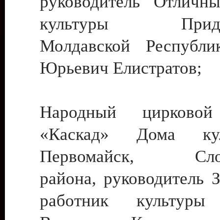
руководитель Отличн
культуры Придне
Молдавской Республи
Юрьевич Елистратов;
Народный цирковой
«Каскад» Дома ку
Первомайск, Слобо
района, руководитель 
работник культуры