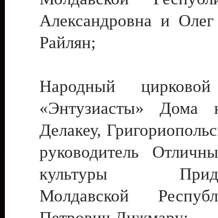
Александровна и Олег
Райлян;
Народный цирковой
«Энтузиасты» Дома к
Делакеу, Григориопольс
руководитель Отличн
культуры Придне
Молдавской Респуб
Петрович Дижмару;