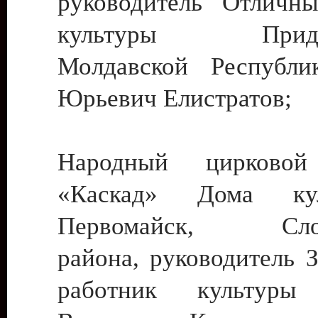
руководитель Отличн
культуры Придне
Молдавской Республи
Юрьевич Елистратов;
Народный цирковой
«Каскад» Дома ку
Первомайск, Слобо
района, руководитель 
работник культуры