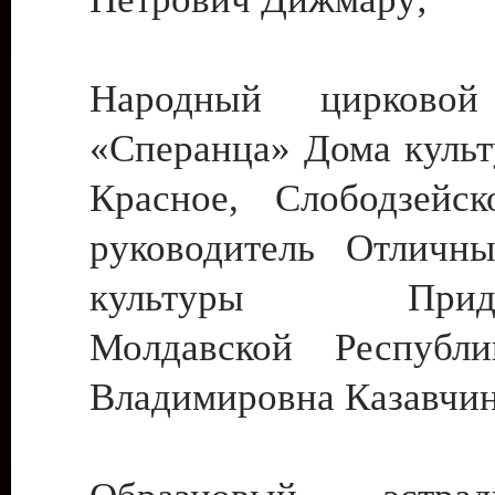
Народный цирковой
«Сперанца» Дома культ
Красное, Слободзейск
руководитель Отличн
культуры Придне
Молдавской Республ
Владимировна Казавчин