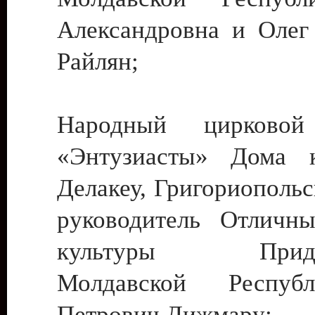
Александровна и Олег
Райлян;
Народный цирковой
«Энтузиасты» Дома к
Делакеу, Григориопольс
руководитель Отличн
культуры Придне
Молдавской Респуб
Петрович Дижмару;