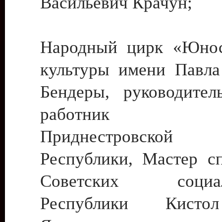
Васильевич Крачун;
Народный цирк «Юнос
культуры имени Павла 
Бендеры, руководите
работник ку
Приднестровской М
Республики, Мастер с
Советских социали
Республики Кист