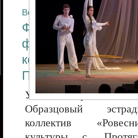
Все отчеты
Финал Республикан
фестиваля цирков
коллективов "Созв
Приднестровского 
Участники фестиваля:
Образцовый эстрадн
коллектив «Рове
культуры с. Протяга