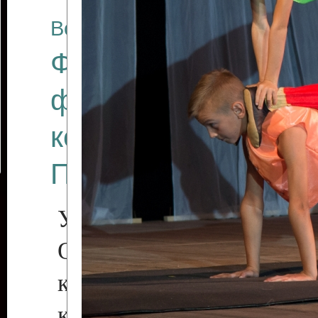
Все отчеты
Финал Республикан
фестиваля цирков
коллективов "Созв
Приднестровского 
Участники фестиваля:
Образцовый эстрадн
коллектив «Рове
культуры с. Протяга