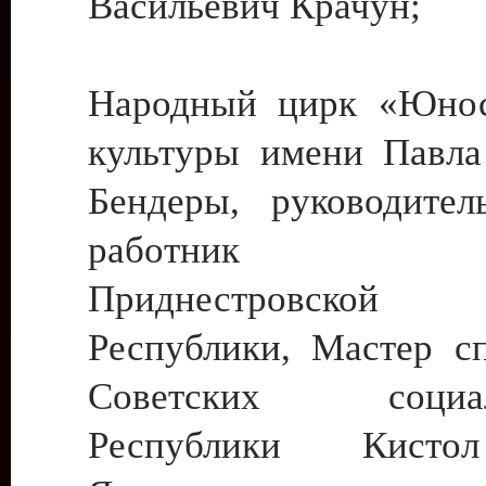
Васильевич Крачун;
Народный цирк «Юнос
культуры имени Павла 
Бендеры, руководите
работник ку
Приднестровской М
Республики, Мастер с
Советских социали
Республики Кист