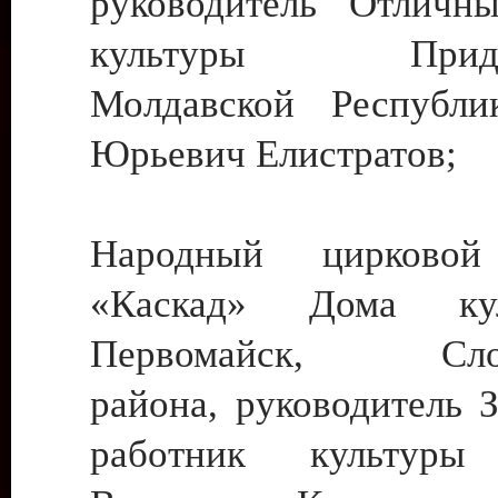
руководитель Отличн
культуры Придне
Молдавской Республи
Юрьевич Елистратов;
Народный цирковой
«Каскад» Дома ку
Первомайск, Слобо
района, руководитель 
работник культуры