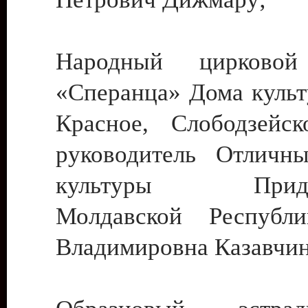
Народный цирковой
«Сперанца» Дома культ
Красное, Слободзейск
руководитель Отличн
культуры Придне
Молдавской Республ
Владимировна Казавчин