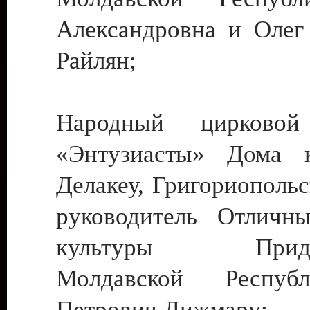
Александровна и Олег
Райлян;
Народный цирковой
«Энтузиасты» Дома к
Делакеу, Григориопольс
руководитель Отличн
культуры Придне
Молдавской Респуб
Петрович Дижмару;