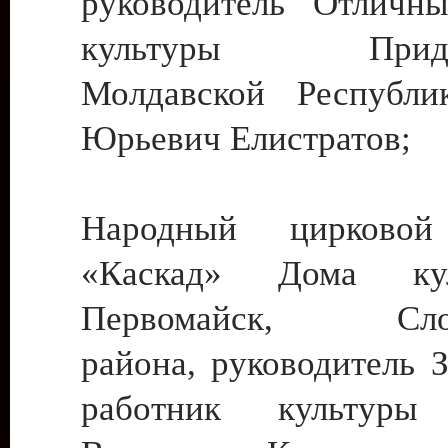
руководитель Отличн
культуры Придне
Молдавской Республи
Юрьевич Елистратов;
Народный цирковой
«Каскад» Дома ку
Первомайск, Слобо
района, руководитель 
работник культуры