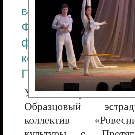
Все отчеты
Финал Республикан
фестиваля цирков
коллективов "Созв
Приднестровского 
Участники фестиваля:
Образцовый эстрадн
коллектив «Рове
культуры с. Протяга