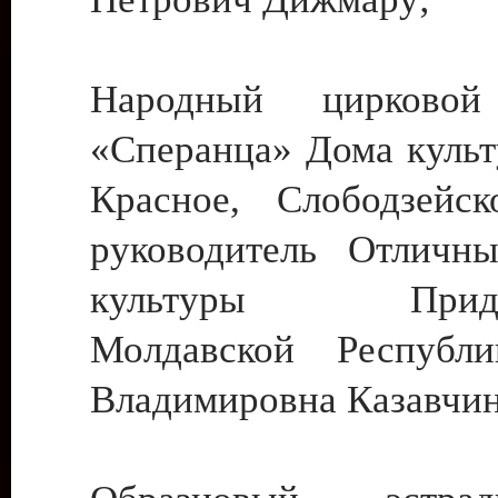
Народный цирковой
«Сперанца» Дома культ
Красное, Слободзейск
руководитель Отличн
культуры Придне
Молдавской Республ
Владимировна Казавчин