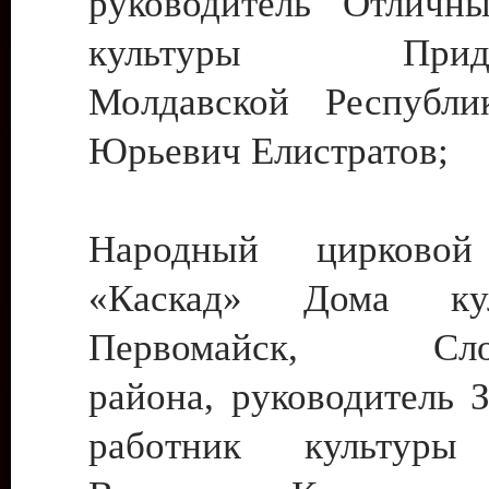
руководитель Отличн
культуры Придне
Молдавской Республи
Юрьевич Елистратов;
Народный цирковой
«Каскад» Дома ку
Первомайск, Слобо
района, руководитель 
работник культуры