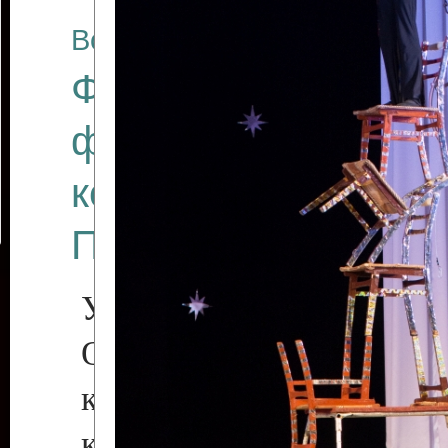
Все отчеты
Финал Республикан
фестиваля цирков
коллективов "Созв
Приднестровского 
Участники фестиваля:
Образцовый эстрадн
коллектив «Рове
культуры с. Протяга