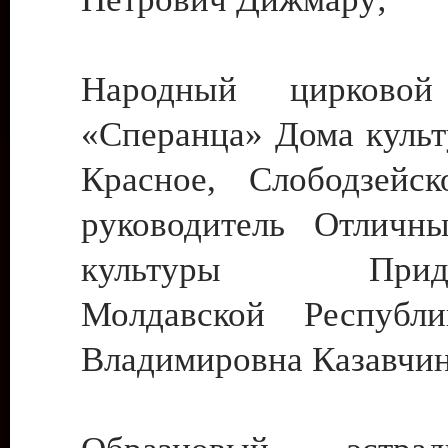
Народный цирковой
«Сперанца» Дома культ
Красное, Слободзейск
руководитель Отличн
культуры Придне
Молдавской Республ
Владимировна Казавчин