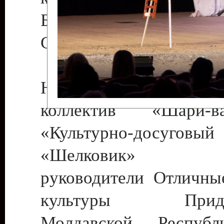
Бендеры , руководител
Светлана Георгиевна
Народный цирковой
коллектив «Шари
«Культурно-досуго
«Шелковик» г.
руководители Отличны
культуры Придне
Молдавской Респуб