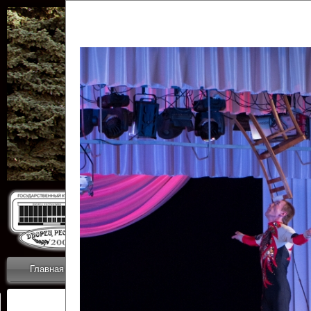
Государственн
Дворец
Главная
Приветствие
Коллективы
Новости
ОТЧЕТЫ ГКЦ 