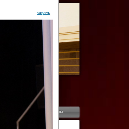
закрыть
ентр
тор
Инфо
Контакты
КИ"