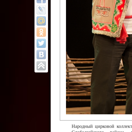
Все отчеты
Финал Республи
цирковых коллек
Приднестровског
Участники фестиваля:
Образцовый эстрадно-цир
Протягайловка, г. Бендеры ,
Народный цирковой клоун
досуговый центр «Шелковик
культуры Приднестровской 
Олег Степанович Райлян;
Народный цирковой коллек
Григориопольского район
Приднестровской Молдавско
Народный цирковой коллект