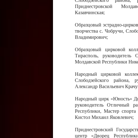
Слободзейского района,
Приднестровской Молда
Казавчинская;
Образцовый эстрадно-цирков
творчества с. Чобручи, Сло
Владимирович;
Образцовый цирковой колл
Тирасполь, руководитель 
Молдавской Республики Ник
Народный цирковой колле
Слободзейского района, 
Александр Васильевич Крачу
Народный цирк «Юность» Дво
руководитель Отличный ра
Республики, Мастер спорта
Кистол Михаил Яковлевич;
Приднестровский Государс
центр «Дворец Республики