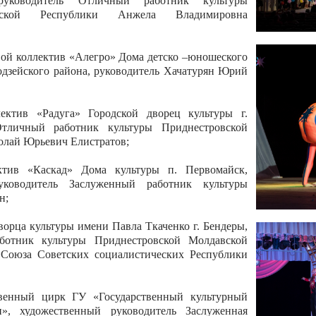
 руководитель Отличный работник культуры
вской Республики Анжела Владимировна
ой коллектив «Алегро» Дома детско –юношеского
бодзейского района, руководитель Хачатурян Юрий
ектив «Радуга» Городской дворец культуры г.
Отличный работник культуры Приднестровской
олай Юрьевич Елистратов;
ктив «Каскад» Дома культуры п. Первомайск,
руководитель Заслуженный работник культуры
н;
рца культуры имени Павла Ткаченко г. Бендеры,
ботник культуры Приднестровской Молдавской
 Союза Советских социалистических Республики
твенный цирк ГУ «Государственный культурный
», художественный руководитель Заслуженная