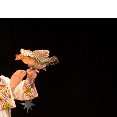
ударственный культурный ц
Дворец Республики
ктивы
Новости
Афиша
Арт-монитор
Арт-прожек
ЧЕТЫ ГКЦ "ДВОРЕЦ РЕСПУБЛИ