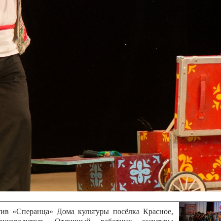
канского фестиваля
тивов "Созвездие
о цирка"
ковой коллектив «Ровесник» Дом культуры с.
 руководитель Рогожинер Светлана Георгиевна
ский коллектив «Шари-вари» МУ «Культурно-
» г.Бендеры, руководители Отличные работники
Молдавской Республики Алёна Александровна и
тив «Энтузиасты» Дома культуры с. Делакеу,
а, руководитель Отличный работник культуры
й Республики Пётр Петрович Дижмару;
ив «Сперанца» Дома культуры посёлка Красное,