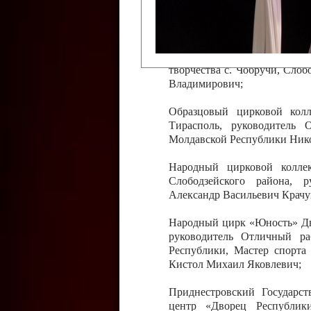
Слободзейского района,
Приднестровской Молда
Казавчинская;
Образцовый эстрадно-цирков
творчества с. Чобручи, Сло
Владимирович;
Образцовый цирковой колл
Тирасполь, руководитель 
Молдавской Республики Ник
Народный цирковой колле
Слободзейского района, 
Александр Васильевич Крачу
Народный цирк «Юность» Дво
руководитель Отличный ра
Республики, Мастер спорта
Кистол Михаил Яковлевич;
Приднестровский Государс
центр «Дворец Республики