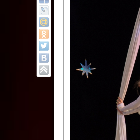
Все отчеты
Финал Республи
цирковых коллек
Приднестровског
Участники фестиваля:
Образцовый эстрадно-цир
Протягайловка, г. Бендеры ,
Народный цирковой клоун
досуговый центр «Шелковик
культуры Приднестровской 
Олег Степанович Райлян;
Народный цирковой коллек
Григориопольского район
Приднестровской Молдавско
Народный цирковой коллект