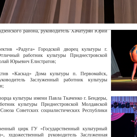
 руководитель Отличный работник культуры
вской Республики Анжела Владимировна
ой коллектив «Алегро» Дома детско –юношеского
бодзейского района, руководитель Хачатурян Юрий
ектив «Радуга» Городской дворец культуры г.
Отличный работник культуры Приднестровской
олай Юрьевич Елистратов;
ктив «Каскад» Дома культуры п. Первомайск,
руководитель Заслуженный работник культуры
н;
рца культуры имени Павла Ткаченко г. Бендеры,
ботник культуры Приднестровской Молдавской
 Союза Советских социалистических Республики
твенный цирк ГУ «Государственный культурный
», художественный руководитель Заслуженная