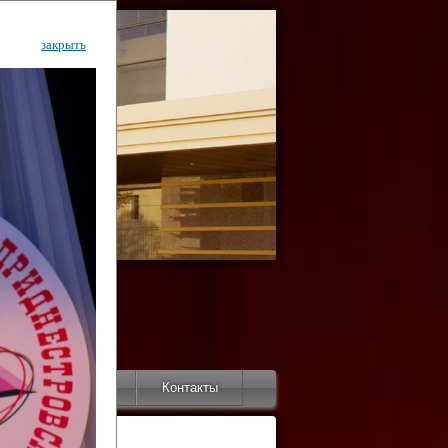
закрыть
ентр
тор
Инфо
Контакты
КИ"