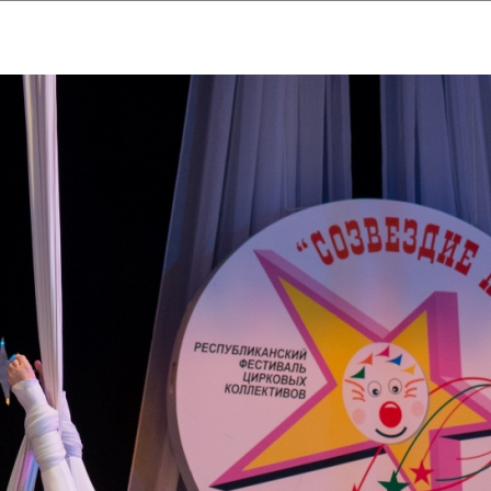
ударственный культурный ц
Дворец Республики
ктивы
Новости
Афиша
Арт-монитор
Арт-прожек
ЧЕТЫ ГКЦ "ДВОРЕЦ РЕСПУБЛИ