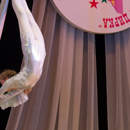
канского фестиваля
тивов "Созвездие
о цирка"
ковой коллектив «Ровесник» Дом культуры с.
 руководитель Рогожинер Светлана Георгиевна
ский коллектив «Шари-вари» МУ «Культурно-
» г.Бендеры, руководители Отличные работники
Молдавской Республики Алёна Александровна и
тив «Энтузиасты» Дома культуры с. Делакеу,
а, руководитель Отличный работник культуры
й Республики Пётр Петрович Дижмару;
ив «Сперанца» Дома культуры посёлка Красное,