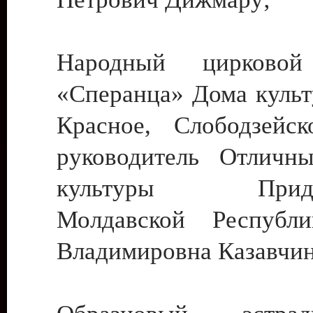
Народный цирковой
«Сперанца» Дома культ
Красное, Слободзейск
руководитель Отличн
культуры Придне
Молдавской Республ
Владимировна Казавчин