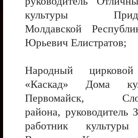
руководитель Отличн
культуры Придне
Молдавской Республи
Юрьевич Елистратов;
Народный цирковой
«Каскад» Дома ку
Первомайск, Слобо
района, руководитель 
работник культуры