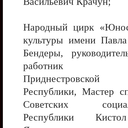
Васильевич Крачун;
Народный цирк «Юнос
культуры имени Павла 
Бендеры, руководите
работник ку
Приднестровской М
Республики, Мастер с
Советских социали
Республики Кист