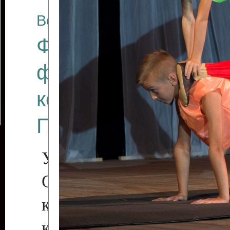
Все отчеты
Финал Республикан
фестиваля цирков
коллективов "Созв
Приднестровского 
Участники фестиваля:
Образцовый эстрадн
коллектив «Рове
культуры с. Протяга