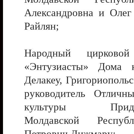
Александровна и Олег
Райлян;
Народный цирковой
«Энтузиасты» Дома к
Делакеу, Григориопольс
руководитель Отличн
культуры Придне
Молдавской Респуб
Петрович Дижмару;