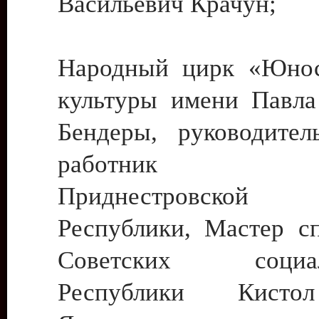
Васильевич Крачун;
Народный цирк «Юнос
культуры имени Павла 
Бендеры, руководите
работник ку
Приднестровской М
Республики, Мастер с
Советских социали
Республики Кист