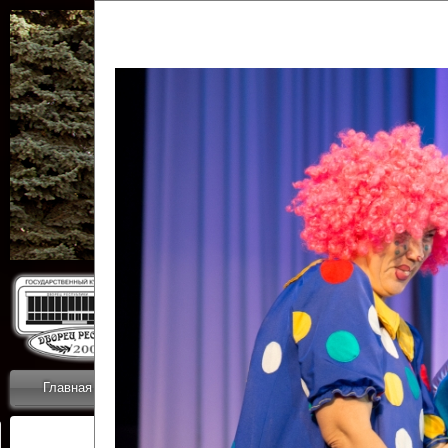
Государственн
Дворец
Главная
Приветствие
Коллективы
Новости
ОТЧЕТЫ ГКЦ 