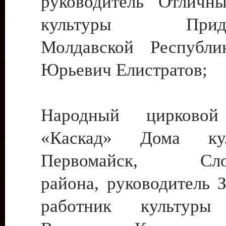
руководитель Отличн
культуры Придне
Молдавской Республи
Юрьевич Елистратов;
Народный цирковой
«Каскад» Дома ку
Первомайск, Слобо
района, руководитель 
работник культуры