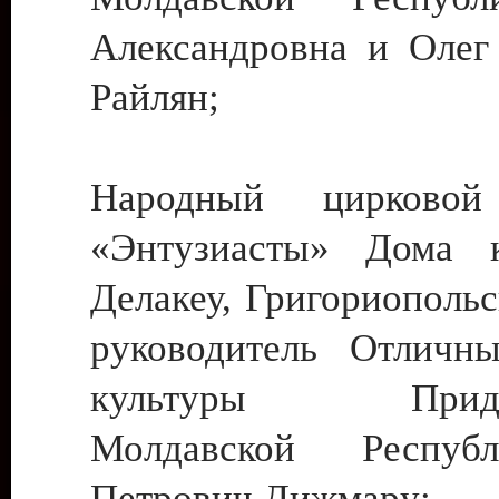
Александровна и Олег
Райлян;
Народный цирковой
«Энтузиасты» Дома к
Делакеу, Григориопольс
руководитель Отличн
культуры Придне
Молдавской Респуб
Петрович Дижмару;