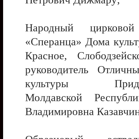
Народный цирковой
«Сперанца» Дома культ
Красное, Слободзейск
руководитель Отличн
культуры Придне
Молдавской Республ
Владимировна Казавчин