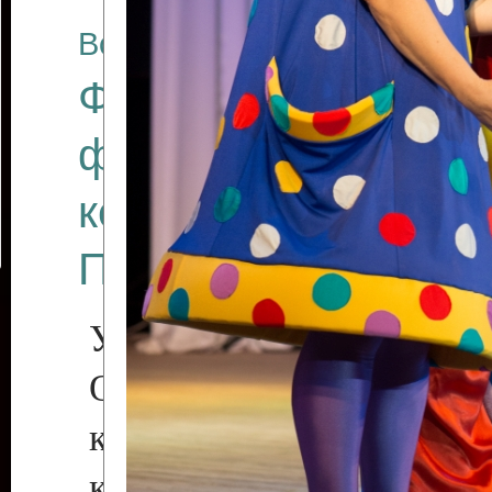
Все отчеты
Финал Республикан
фестиваля цирков
коллективов "Созв
Приднестровского 
Участники фестиваля:
Образцовый эстрадн
коллектив «Рове
культуры с. Протяга