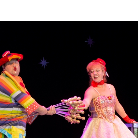
ударственный культурный ц
Дворец Республики
ктивы
Новости
Афиша
Арт-монитор
Арт-прожек
ЧЕТЫ ГКЦ "ДВОРЕЦ РЕСПУБЛИ