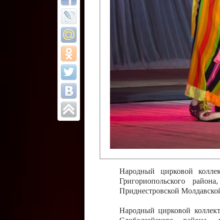
Все отчеты
Финал Республи
цирковых коллек
Приднестровског
Участники фестиваля:
Образцовый эстрадно-цир
Протягайловка, г. Бендеры ,
Народный цирковой клоун
досуговый центр «Шелковик
культуры Приднестровской 
Олег Степанович Райлян;
Народный цирковой коллек
Григориопольского район
Приднестровской Молдавско
Народный цирковой коллект