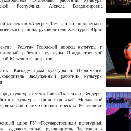
 руководитель Отличный работник культуры
вской Республики Анжела Владимировна
ой коллектив «Алегро» Дома детско –юношеского
бодзейского района, руководитель Хачатурян Юрий
ектив «Радуга» Городской дворец культуры г.
Отличный работник культуры Приднестровской
олай Юрьевич Елистратов;
ктив «Каскад» Дома культуры п. Первомайск,
руководитель Заслуженный работник культуры
н;
рца культуры имени Павла Ткаченко г. Бендеры,
ботник культуры Приднестровской Молдавской
 Союза Советских социалистических Республики
твенный цирк ГУ «Государственный культурный
», художественный руководитель Заслуженная