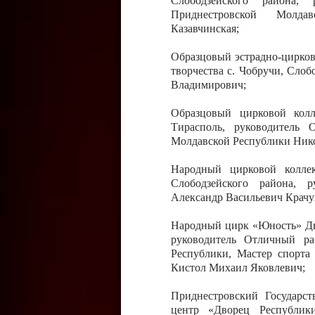
Слободзейского района,
Приднестровской Молда
Казавчинская;
Образцовый эстрадно-цирков
творчества с. Чобручи, Сло
Владимирович;
Образцовый цирковой колл
Тирасполь, руководитель 
Молдавской Республики Ник
Народный цирковой колле
Слободзейского района, 
Александр Васильевич Крачу
Народный цирк «Юность» Дво
руководитель Отличный ра
Республики, Мастер спорта
Кистол Михаил Яковлевич;
Приднестровский Государс
центр «Дворец Республики