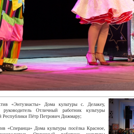
канского фестиваля
тивов "Созвездие
о цирка"
ковой коллектив «Ровесник» Дом культуры с.
 руководитель Рогожинер Светлана Георгиевна
ский коллектив «Шари-вари» МУ «Культурно-
» г.Бендеры, руководители Отличные работники
Молдавской Республики Алёна Александровна и
тив «Энтузиасты» Дома культуры с. Делакеу,
а, руководитель Отличный работник культуры
й Республики Пётр Петрович Дижмару;
ив «Сперанца» Дома культуры посёлка Красное,