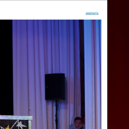
закрыть
ентр
тор
Инфо
Контакты
КИ"