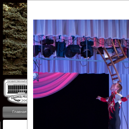
Государственн
Дворец
Главная
Приветствие
Коллективы
Новости
ОТЧЕТЫ ГКЦ 