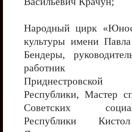
Васильевич Крачун;
Народный цирк «Юнос
культуры имени Павла 
Бендеры, руководите
работник ку
Приднестровской М
Республики, Мастер с
Советских социали
Республики Кист