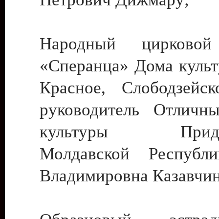
Народный цирковой
«Сперанца» Дома культ
Красное, Слободзейск
руководитель Отличн
культуры Придне
Молдавской Республ
Владимировна Казавчин