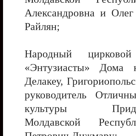
Александровна и Олег
Райлян;
Народный цирковой
«Энтузиасты» Дома к
Делакеу, Григориопольс
руководитель Отличн
культуры Придне
Молдавской Респуб
Петрович Дижмару;