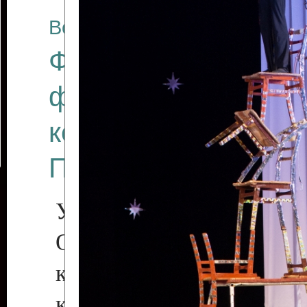
Все отчеты
Финал Республикан
фестиваля цирков
коллективов "Созв
Приднестровского 
Участники фестиваля:
Образцовый эстрадн
коллектив «Рове
культуры с. Протяга