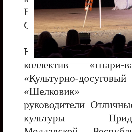
Бендеры , руководител
Светлана Георгиевна
Народный цирковой
коллектив «Шари
«Культурно-досуго
«Шелковик» г.
руководители Отличны
культуры Придне
Молдавской Респуб