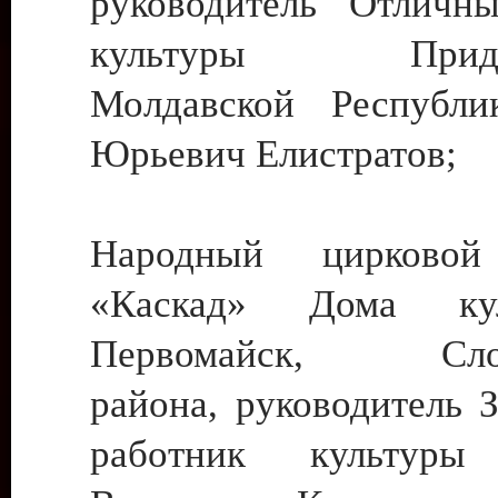
руководитель Отличн
культуры Придне
Молдавской Республи
Юрьевич Елистратов;
Народный цирковой
«Каскад» Дома ку
Первомайск, Слобо
района, руководитель 
работник культуры