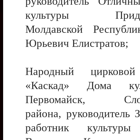
руководитель Отличн
культуры Придне
Молдавской Республи
Юрьевич Елистратов;
Народный цирковой
«Каскад» Дома ку
Первомайск, Слобо
района, руководитель 
работник культуры