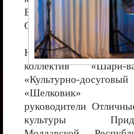
Бендеры , руководител
Светлана Георгиевна
Народный цирковой
коллектив «Шари
«Культурно-досуго
«Шелковик» г.
руководители Отличны
культуры Придне
Молдавской Респуб