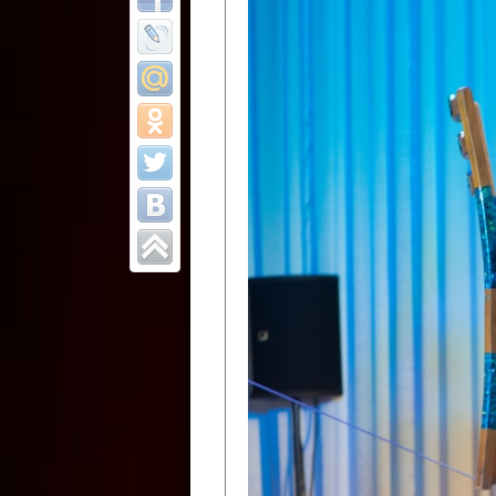
Все отчеты
Финал Республи
цирковых коллек
Приднестровског
Участники фестиваля:
Образцовый эстрадно-цир
Протягайловка, г. Бендеры ,
Народный цирковой клоун
досуговый центр «Шелковик
культуры Приднестровской 
Олег Степанович Райлян;
Народный цирковой коллек
Григориопольского район
Приднестровской Молдавско
Народный цирковой коллект