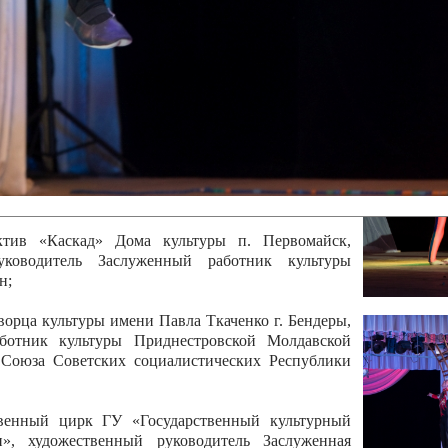
 руководитель Отличный работник культуры
вской Республики Анжела Владимировна
ой коллектив «Алегро» Дома детско –юношеского
бодзейского района, руководитель Хачатурян Юрий
ектив «Радуга» Городской дворец культуры г.
Отличный работник культуры Приднестровской
олай Юрьевич Елистратов;
ктив «Каскад» Дома культуры п. Первомайск,
руководитель Заслуженный работник культуры
н;
рца культуры имени Павла Ткаченко г. Бендеры,
ботник культуры Приднестровской Молдавской
 Союза Советских социалистических Республики
твенный цирк ГУ «Государственный культурный
», художественный руководитель Заслуженная