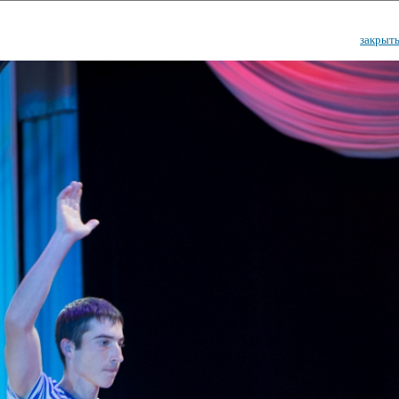
закрыт
ударственный культурный ц
Дворец Республики
ктивы
Новости
Афиша
Арт-монитор
Арт-прожек
ЧЕТЫ ГКЦ "ДВОРЕЦ РЕСПУБЛИ