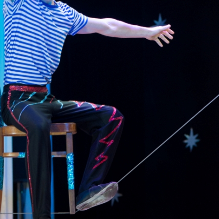
канского фестиваля
тивов "Созвездие
о цирка"
ковой коллектив «Ровесник» Дом культуры с.
 руководитель Рогожинер Светлана Георгиевна
ский коллектив «Шари-вари» МУ «Культурно-
» г.Бендеры, руководители Отличные работники
Молдавской Республики Алёна Александровна и
тив «Энтузиасты» Дома культуры с. Делакеу,
а, руководитель Отличный работник культуры
й Республики Пётр Петрович Дижмару;
ив «Сперанца» Дома культуры посёлка Красное,