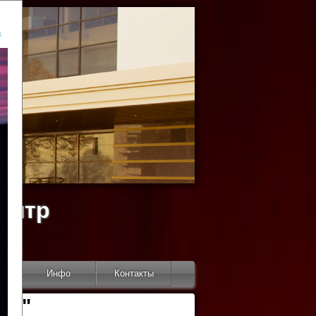
ь
ентр
тор
Инфо
Контакты
КИ"