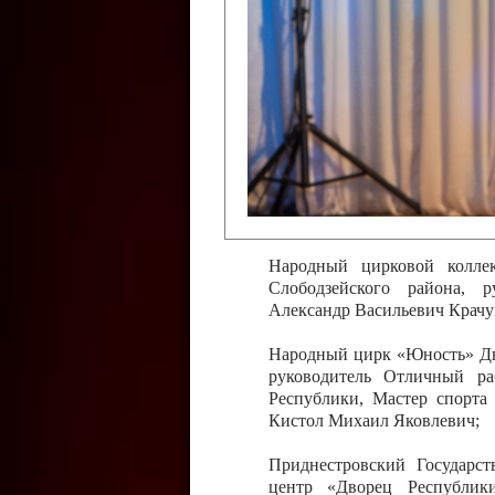
Слободзейского района,
Приднестровской Молда
Казавчинская;
Образцовый эстрадно-цирков
творчества с. Чобручи, Сло
Владимирович;
Образцовый цирковой колл
Тирасполь, руководитель 
Молдавской Республики Ник
Народный цирковой колле
Слободзейского района, 
Александр Васильевич Крачу
Народный цирк «Юность» Дво
руководитель Отличный ра
Республики, Мастер спорта
Кистол Михаил Яковлевич;
Приднестровский Государс
центр «Дворец Республики