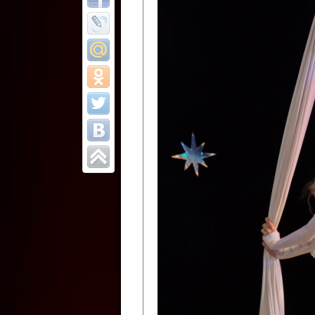
Все отчеты
Финал Республи
цирковых коллек
Приднестровског
Участники фестиваля:
Образцовый эстрадно-цир
Протягайловка, г. Бендеры ,
Народный цирковой клоун
досуговый центр «Шелковик
культуры Приднестровской 
Олег Степанович Райлян;
Народный цирковой коллек
Григориопольского район
Приднестровской Молдавско
Народный цирковой коллект