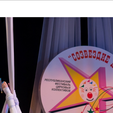
ударственный культурный ц
Дворец Республики
ктивы
Новости
Афиша
Арт-монитор
Арт-прожек
ЧЕТЫ ГКЦ "ДВОРЕЦ РЕСПУБЛИ