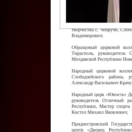
Слободзейского района,
Приднестровской Молда
Казавчинская;
Образцовый эстрадно-цирков
творчества с. Чобручи, Сло
Владимирович;
Образцовый цирковой колл
Тирасполь, руководитель 
Молдавской Республики Ник
Народный цирковой колле
Слободзейского района, 
Александр Васильевич Крачу
Народный цирк «Юность» Дво
руководитель Отличный ра
Республики, Мастер спорта
Кистол Михаил Яковлевич;
Приднестровский Государс
центр «Дворец Республики