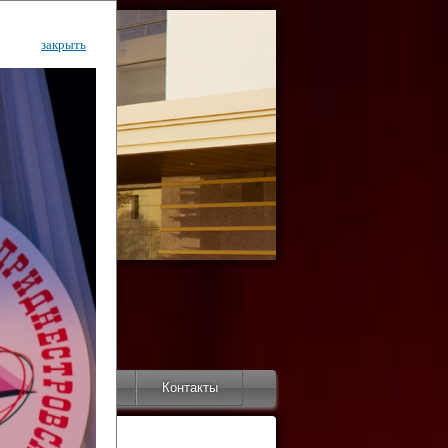
закрыть
ентр
тор
Инфо
Контакты
КИ"