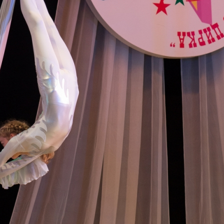
канского фестиваля
тивов "Созвездие
о цирка"
ковой коллектив «Ровесник» Дом культуры с.
 руководитель Рогожинер Светлана Георгиевна
ский коллектив «Шари-вари» МУ «Культурно-
» г.Бендеры, руководители Отличные работники
Молдавской Республики Алёна Александровна и
тив «Энтузиасты» Дома культуры с. Делакеу,
а, руководитель Отличный работник культуры
й Республики Пётр Петрович Дижмару;
ив «Сперанца» Дома культуры посёлка Красное,