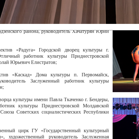
 руководитель Отличный работник культуры
вской Республики Анжела Владимировна
ой коллектив «Алегро» Дома детско –юношеского
бодзейского района, руководитель Хачатурян Юрий
ектив «Радуга» Городской дворец культуры г.
Отличный работник культуры Приднестровской
олай Юрьевич Елистратов;
ктив «Каскад» Дома культуры п. Первомайск,
руководитель Заслуженный работник культуры
н;
рца культуры имени Павла Ткаченко г. Бендеры,
ботник культуры Приднестровской Молдавской
 Союза Советских социалистических Республики
твенный цирк ГУ «Государственный культурный
», художественный руководитель Заслуженная