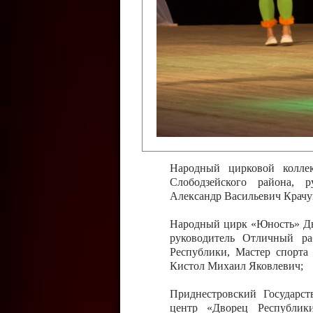
Слободзейского района,
Приднестровской Молда
Казавчинская;
Образцовый эстрадно-цирков
творчества с. Чобручи, Сло
Владимирович;
Образцовый цирковой колл
Тирасполь, руководитель 
Молдавской Республики Ник
Народный цирковой колле
Слободзейского района, 
Александр Васильевич Крачу
Народный цирк «Юность» Дво
руководитель Отличный ра
Республики, Мастер спорта
Кистол Михаил Яковлевич;
Приднестровский Государс
центр «Дворец Республики