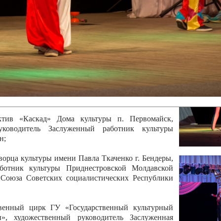
 руководитель Отличный работник культуры
вской Республики Анжела Владимировна
ой коллектив «Алегро» Дома детско –юношеского
бодзейского района, руководитель Хачатурян Юрий
ектив «Радуга» Городской дворец культуры г.
Отличный работник культуры Приднестровской
олай Юрьевич Елистратов;
ктив «Каскад» Дома культуры п. Первомайск,
руководитель Заслуженный работник культуры
н;
рца культуры имени Павла Ткаченко г. Бендеры,
ботник культуры Приднестровской Молдавской
 Союза Советских социалистических Республики
твенный цирк ГУ «Государственный культурный
», художественный руководитель Заслуженная