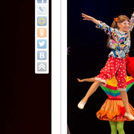
Все отчеты
Финал Республи
цирковых коллек
Приднестровског
Участники фестиваля:
Образцовый эстрадно-цир
Протягайловка, г. Бендеры ,
Народный цирковой клоун
досуговый центр «Шелковик
культуры Приднестровской 
Олег Степанович Райлян;
Народный цирковой коллек
Григориопольского район
Приднестровской Молдавско
Народный цирковой коллект