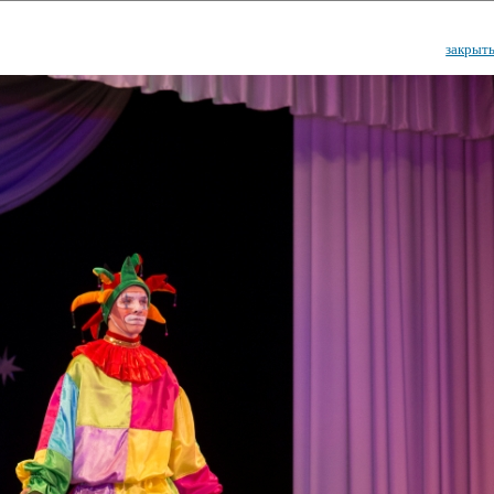
закрыт
ударственный культурный ц
Дворец Республики
ктивы
Новости
Афиша
Арт-монитор
Арт-прожек
ЧЕТЫ ГКЦ "ДВОРЕЦ РЕСПУБЛИ