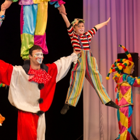
канского фестиваля
тивов "Созвездие
о цирка"
ковой коллектив «Ровесник» Дом культуры с.
 руководитель Рогожинер Светлана Георгиевна
ский коллектив «Шари-вари» МУ «Культурно-
» г.Бендеры, руководители Отличные работники
Молдавской Республики Алёна Александровна и
тив «Энтузиасты» Дома культуры с. Делакеу,
а, руководитель Отличный работник культуры
й Республики Пётр Петрович Дижмару;
ив «Сперанца» Дома культуры посёлка Красное,