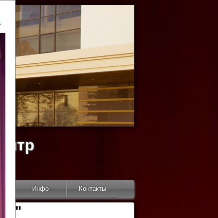
ь
ентр
тор
Инфо
Контакты
КИ"