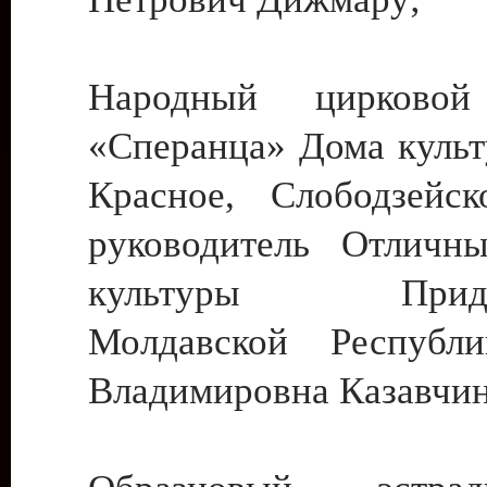
Народный цирковой
«Сперанца» Дома культ
Красное, Слободзейск
руководитель Отличн
культуры Придне
Молдавской Республ
Владимировна Казавчин