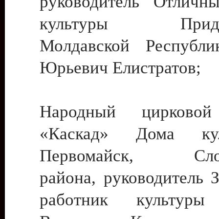
руководитель Отличн
культуры Придне
Молдавской Республи
Юрьевич Елистратов;
Народный цирковой
«Каскад» Дома ку
Первомайск, Слобо
района, руководитель 
работник культуры