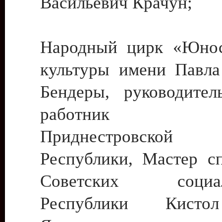
Васильевич Крачун;
Народный цирк «Юнос
культуры имени Павла 
Бендеры, руководите
работник ку
Приднестровской М
Республики, Мастер с
Советских социали
Республики Кист