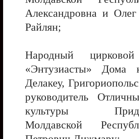
Александровна и Олег
Райлян;
Народный цирковой
«Энтузиасты» Дома к
Делакеу, Григориопольс
руководитель Отличн
культуры Придне
Молдавской Респуб
Петрович Дижмару;