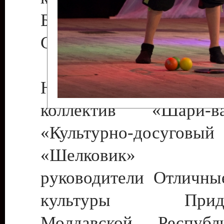
Бендеры , руководител
Светлана Георгиевна
Народный цирковой
коллектив «Шари
«Культурно-досуго
«Шелковик» г.
руководители Отличны
культуры Придне
Молдавской Респуб