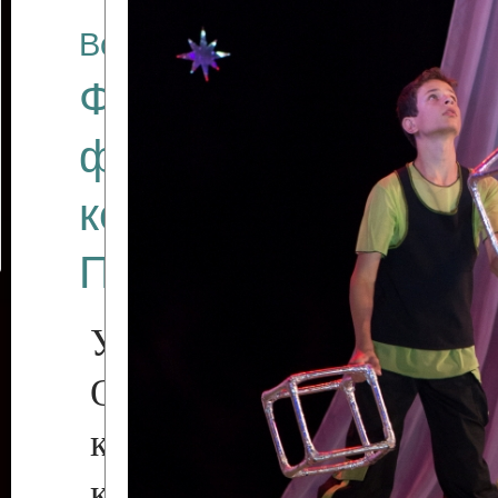
Все отчеты
Финал Республикан
фестиваля цирков
коллективов "Созв
Приднестровского 
Участники фестиваля:
Образцовый эстрадн
коллектив «Рове
культуры с. Протяга