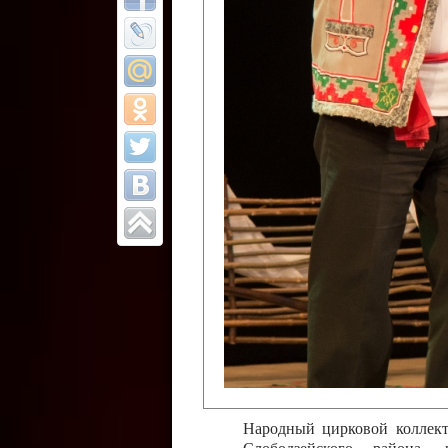
Все отчеты
Финал Республи
цирковых коллек
Приднестровског
Участники фестиваля:
Образцовый эстрадно-цир
Протягайловка, г. Бендеры ,
Народный цирковой клоун
досуговый центр «Шелковик
культуры Приднестровской 
Олег Степанович Райлян;
Народный цирковой коллек
Григориопольского район
Приднестровской Молдавско
Народный цирковой коллект