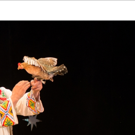
ударственный культурный ц
Дворец Республики
ктивы
Новости
Афиша
Арт-монитор
Арт-прожек
ЧЕТЫ ГКЦ "ДВОРЕЦ РЕСПУБЛИ