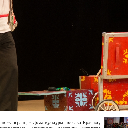
канского фестиваля
тивов "Созвездие
о цирка"
ковой коллектив «Ровесник» Дом культуры с.
 руководитель Рогожинер Светлана Георгиевна
ский коллектив «Шари-вари» МУ «Культурно-
» г.Бендеры, руководители Отличные работники
Молдавской Республики Алёна Александровна и
тив «Энтузиасты» Дома культуры с. Делакеу,
а, руководитель Отличный работник культуры
й Республики Пётр Петрович Дижмару;
ив «Сперанца» Дома культуры посёлка Красное,