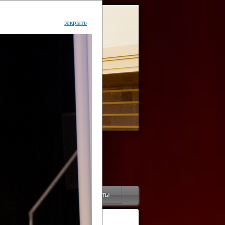
закрыть
ентр
тор
Инфо
Контакты
КИ"