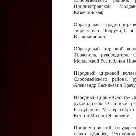
Слободзейского района,
Приднестровской Молда
Казавчинская;
Образцовый эстрадно-цирков
творчества с. Чобручи, Сло
Владимирович;
Образцовый цирковой колл
Тирасполь, руководитель 
Молдавской Республики Ник
Народный цирковой колле
Слободзейского района, 
Александр Васильевич Крачу
Народный цирк «Юность» Дво
руководитель Отличный ра
Республики, Мастер спорта
Кистол Михаил Яковлевич;
Приднестровский Государс
центр «Дворец Республики