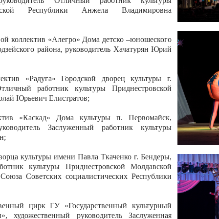
 руководитель Отличный работник культуры
вской Республики Анжела Владимировна
ой коллектив «Алегро» Дома детско –юношеского
бодзейского района, руководитель Хачатурян Юрий
ектив «Радуга» Городской дворец культуры г.
Отличный работник культуры Приднестровской
олай Юрьевич Елистратов;
ктив «Каскад» Дома культуры п. Первомайск,
руководитель Заслуженный работник культуры
н;
рца культуры имени Павла Ткаченко г. Бендеры,
ботник культуры Приднестровской Молдавской
 Союза Советских социалистических Республики
твенный цирк ГУ «Государственный культурный
», художественный руководитель Заслуженная