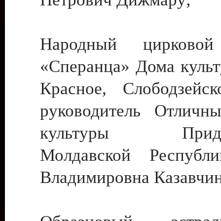
Народный цирковой
«Сперанца» Дома культ
Красное, Слободзейск
руководитель Отличн
культуры Придне
Молдавской Республ
Владимировна Казавчин