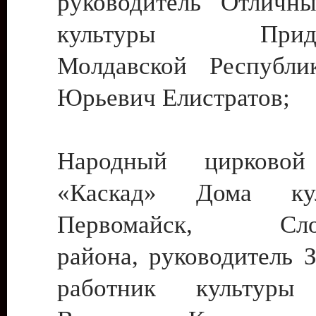
руководитель Отличн
культуры Придне
Молдавской Республи
Юрьевич Елистратов;
Народный цирковой
«Каскад» Дома ку
Первомайск, Слобо
района, руководитель 
работник культуры