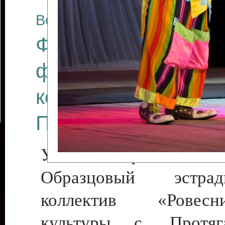
Все отчеты
Финал Республикан
фестиваля цирков
коллективов "Созв
Приднестровского 
Участники фестиваля:
Образцовый эстрадн
коллектив «Рове
культуры с. Протяга