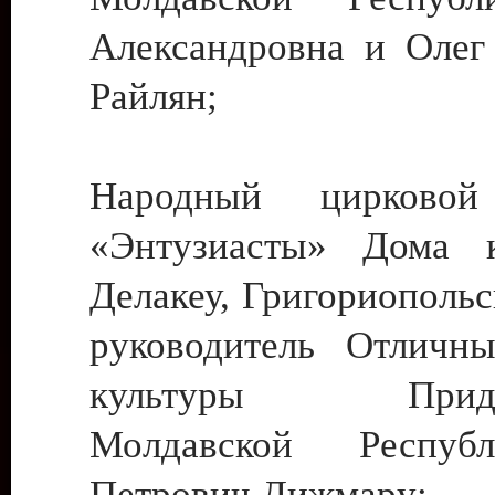
Александровна и Олег
Райлян;
Народный цирковой
«Энтузиасты» Дома к
Делакеу, Григориопольс
руководитель Отличн
культуры Придне
Молдавской Респуб
Петрович Дижмару;