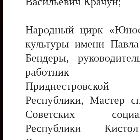
Васильевич Крачун;
Народный цирк «Юнос
культуры имени Павла 
Бендеры, руководите
работник ку
Приднестровской М
Республики, Мастер с
Советских социали
Республики Кист