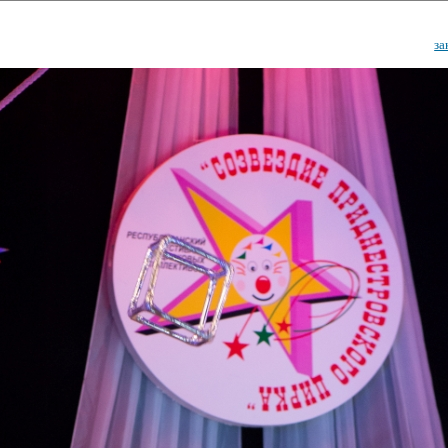
за
ударственный культурный ц
Дворец Республики
ктивы
Новости
Афиша
Арт-монитор
Арт-прожек
ЧЕТЫ ГКЦ "ДВОРЕЦ РЕСПУБЛИ