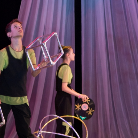
канского фестиваля
тивов "Созвездие
о цирка"
ковой коллектив «Ровесник» Дом культуры с.
 руководитель Рогожинер Светлана Георгиевна
ский коллектив «Шари-вари» МУ «Культурно-
» г.Бендеры, руководители Отличные работники
Молдавской Республики Алёна Александровна и
тив «Энтузиасты» Дома культуры с. Делакеу,
а, руководитель Отличный работник культуры
й Республики Пётр Петрович Дижмару;
ив «Сперанца» Дома культуры посёлка Красное,