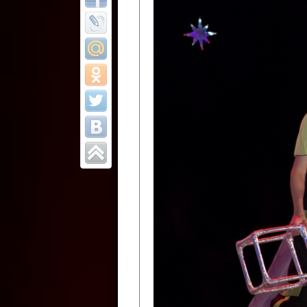
Все отчеты
Финал Республи
цирковых коллек
Приднестровског
Участники фестиваля:
Образцовый эстрадно-цир
Протягайловка, г. Бендеры ,
Народный цирковой клоун
досуговый центр «Шелковик
культуры Приднестровской 
Олег Степанович Райлян;
Народный цирковой коллек
Григориопольского район
Приднестровской Молдавско
Народный цирковой коллект