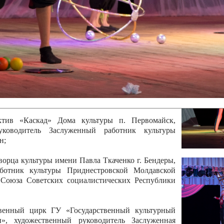
 руководитель Отличный работник культуры
вской Республики Анжела Владимировна
ой коллектив «Алегро» Дома детско –юношеского
бодзейского района, руководитель Хачатурян Юрий
ектив «Радуга» Городской дворец культуры г.
Отличный работник культуры Приднестровской
олай Юрьевич Елистратов;
ктив «Каскад» Дома культуры п. Первомайск,
руководитель Заслуженный работник культуры
н;
рца культуры имени Павла Ткаченко г. Бендеры,
ботник культуры Приднестровской Молдавской
 Союза Советских социалистических Республики
твенный цирк ГУ «Государственный культурный
», художественный руководитель Заслуженная