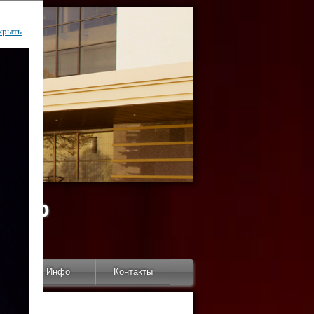
крыть
ентр
тор
Инфо
Контакты
КИ"