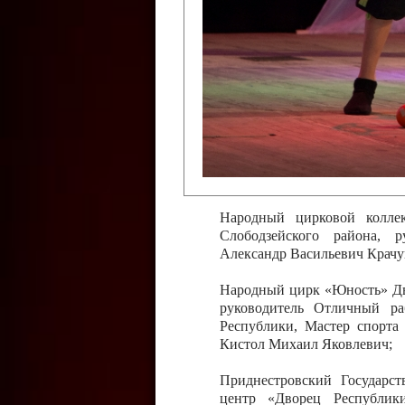
Слободзейского района,
Приднестровской Молда
Казавчинская;
Образцовый эстрадно-цирков
творчества с. Чобручи, Сло
Владимирович;
Образцовый цирковой колл
Тирасполь, руководитель 
Молдавской Республики Ник
Народный цирковой колле
Слободзейского района, 
Александр Васильевич Крачу
Народный цирк «Юность» Дво
руководитель Отличный ра
Республики, Мастер спорта
Кистол Михаил Яковлевич;
Приднестровский Государс
центр «Дворец Республики